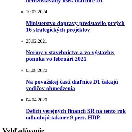
nerozostavaný úsek diaľnice D1
10.07.2024
Ministerstvo dopravy predstavilo prvých
16 strategických projektov
25.02.2021
Normy v stavebníctve a vo výstavbe:
ponuka vo februári 2021
03.08.2020
Na považskej časti diaľnice D1 čakajú
vodičov obmedzenia
04.04.2020
Deficit verejných financií SR na tento rok
odhadujú takmer 9 perc. HDP
Vyhľadávanie