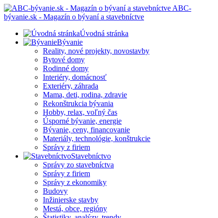
ABC-
bývanie.sk - Magazín o bývaní a stavebníctve
Úvodná stránka
Bývanie
Reality, nové projekty, novostavby
Bytové domy
Rodinné domy
Interiéry, domácnosť
Exteriéry, záhrada
Mama, deti, rodina, zdravie
Rekonštrukcia bývania
Hobby, relax, voľný čas
Úsporné bývanie, energie
Bývanie, ceny, financovanie
Materiály, technológie, konštrukcie
Správy z firiem
Stavebníctvo
Správy zo stavebníctva
Správy z firiem
Správy z ekonomiky
Budovy
Inžinierske stavby
Mestá, obce, regióny
Štatistiky, analýzy, trendy