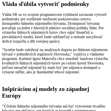
Vláda sľúbila vytvoriť podmienky
Vláda SR sa vo svojom programovom vyhlásení zaviazala vytvoriť
podmienky pre rozšírenie možnosti poskytovania cenovo
dostupného štátneho nájomného bývania. Dostupnosť bývania
považuje za jeden z hlavných pilierov sociálnej politiky štátu. Pre
výstavbu štátnych nájomných bytov chce nájsť finančný a
prevádzkový model, ktorý bude udržateľný a nebude navyšovať
deficit rozpočtu a dlh verejnej správy.
"Systém bude založený na analýzach dopytu po štátnom nájomnom
bývaní v jednotlivých regiónoch Slovenska," vyplýva z vládneho
programu. Kabinet Igora Matoviča chce umožniť masívnu výstavbu
kvalitných štátnych nájomných bytov po celom území Slovenska,
pričom mesačné nájomné by malo byť pre nájomcu dostupné a
výrazne nižšie, ako je štandardné trhové nájomné.
Inšpiráciou aj modely zo západnej
Európy
"Účelom štátneho nájomného bývania má byť vytvorenie trvalého
bývania pre občanov, pre ktorých je hypotéka neprimeranou