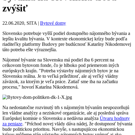
zvýšiť
22.06.2020, SITA |
Bytové domy
Slovensko potrebuje vyšší podiel dostupného nájomného bývania a
lepšiu kvalitu bývania. V kontexte ekonomickej krízy bude podľa
riaditeľky platformy Budovy pre budúcnosť Kataríny Nikodemovej
táto potreba ešte výraznejšia.
Nájomné bývanie na Slovensku má podiel iba 6 percent na
celkovom bytovom fonde, čo je hlboko pod priemerom iných
európskych krajín. "Potreba výstavby nájomných bytov je na
Slovensku reálna. Je to veľká príležitosť, ale aj veľký vládny
záväzok, za ktorým je veľa práce. Zatiaľ sme iba na začiatku
procesu," hovorí Katarína Nikodemová.
Na nedostatočne rozvinutý trh s nájomným bývaním neupozorňujú
len vládne analýzy a neziskové organizácie, ale aj posledná správa
Európskej komisie o Slovensku a nedávna analýza
Útvaru hodnoty
za peniaze
. "Príchod novej vlády dáva nádej, že dostupnosť bývania
bude politickou prioritou. Navyše, s nastupujúcou ekonomickou
krízou môžeme plán výstavby nájomných bytov vnímať aj ako