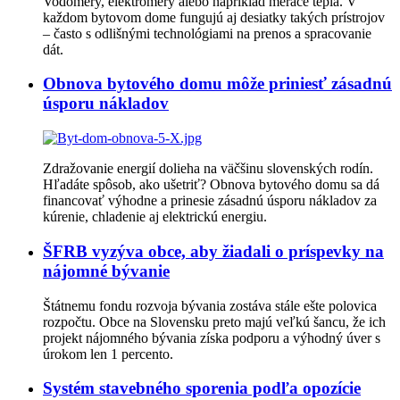
Vodomery, elektromery alebo napríklad merače tepla. V
každom bytovom dome fungujú aj desiatky takých prístrojov
– často s odlišnými technológiami na prenos a spracovanie
dát.
Obnova bytového domu môže priniesť zásadnú
úsporu nákladov
Zdražovanie energií dolieha na väčšinu slovenských rodín.
Hľadáte spôsob, ako ušetriť? Obnova bytového domu sa dá
financovať výhodne a prinesie zásadnú úsporu nákladov za
kúrenie, chladenie aj elektrickú energiu.
ŠFRB vyzýva obce, aby žiadali o príspevky na
nájomné bývanie
Štátnemu fondu rozvoja bývania zostáva stále ešte polovica
rozpočtu. Obce na Slovensku preto majú veľkú šancu, že ich
projekt nájomného bývania získa podporu a výhodný úver s
úrokom len 1 percento.
Systém stavebného sporenia podľa opozície