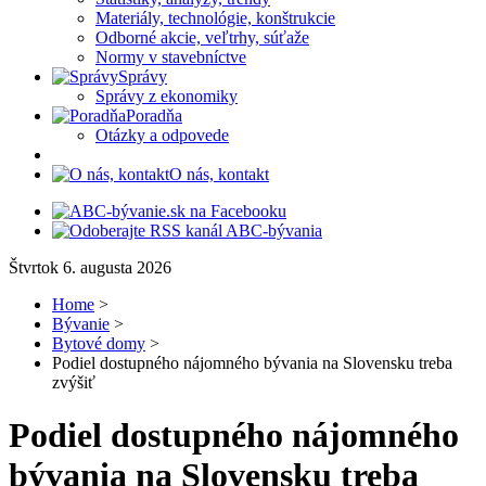
Materiály, technológie, konštrukcie
Odborné akcie, veľtrhy, súťaže
Normy v stavebníctve
Správy
Správy z ekonomiky
Poradňa
Otázky a odpovede
O nás, kontakt
Štvrtok 6. augusta 2026
Home
>
Bývanie
>
Bytové domy
>
Podiel dostupného nájomného bývania na Slovensku treba
zvýšiť
Podiel dostupného nájomného
bývania na Slovensku treba