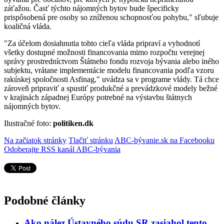
záťažou. Časť týchto nájomných bytov bude špecificky
prispôsobená pre osoby so zníženou schopnosťou pohybu," sľubuje
koaličná vláda.
"Za účelom dosiahnutia tohto cieľa vláda pripraví a vyhodnotí
všetky dostupné možnosti financovania mimo rozpočtu verejnej
správy prostredníctvom Štátneho fondu rozvoja bývania alebo iného
subjektu, vrátane implementácie modelu financovania podľa vzoru
rakúskej spoločnosti Asfinag," uvádza sa v programe vlády. Tá chce
zároveň pripraviť a spustiť produkčné a prevádzkové modely bežné
v krajinách západnej Európy potrebné na výstavbu štátnych
nájomných bytov.
Ilustračné foto:
politiken.dk
Na začiatok stránky
Tlačiť stránku
ABC-bývanie.sk na Facebooku
Odoberajte RSS kanál ABC-bývania
Podobné články
Ako nález Ústavného súdu SR zasiahol tento