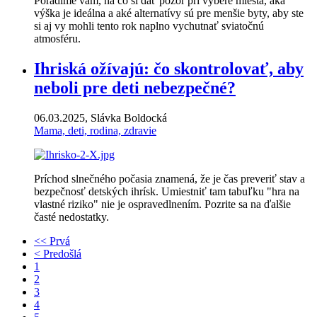
Poradíme vám, na čo si dať pozor pri výbere miesta, aká
výška je ideálna a aké alternatívy sú pre menšie byty, aby ste
si aj vy mohli tento rok naplno vychutnať sviatočnú
atmosféru.
Ihriská ožívajú: čo skontrolovať, aby
neboli pre deti nebezpečné?
06.03.2025, Slávka Boldocká
Mama, deti, rodina, zdravie
Príchod slnečného počasia znamená, že je čas preveriť stav a
bezpečnosť detských ihrísk. Umiestniť tam tabuľku "hra na
vlastné riziko" nie je ospravedlnením. Pozrite sa na ďalšie
časté nedostatky.
<< Prvá
< Predošlá
1
2
3
4