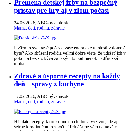
Premena detskej izby na bezpečný
prístav pre hry aj v zlom počasí
24.06.2026, ABC-bývanie.sk
Mama, deti, rodina, zdravie
Uväznilo sychravé počasie vaše energické ratolesti v dome či
byte? Ako skúsení rodičia veľmi dobre viete, že udržať ich v
pokoji a bez sĺz býva za takýchto podmienok nadľudská
úloha.
Zdravé a úsporné recepty na každý
deň – správy z kuchyne
17.02.2026, ABC-bývanie.sk
Mama, deti, rodina, zdravie
Hľadáte recepty, ktoré sú nielen chutné a výživné, ale aj
šetrné k rodinnému rozpočtu? Prinášame vám najnovšie