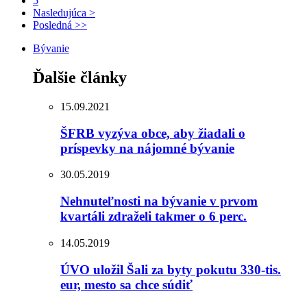
5
Nasledujúca >
Posledná >>
Bývanie
Ďalšie články
15.09.2021
ŠFRB vyzýva obce, aby žiadali o
príspevky na nájomné bývanie
30.05.2019
Nehnuteľnosti na bývanie v prvom
kvartáli zdraželi takmer o 6 perc.
14.05.2019
ÚVO uložil Šali za byty pokutu 330-tis.
eur, mesto sa chce súdiť