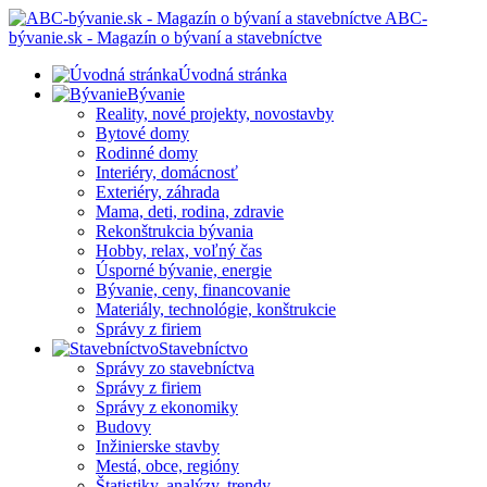
ABC-
bývanie.sk - Magazín o bývaní a stavebníctve
Úvodná stránka
Bývanie
Reality, nové projekty, novostavby
Bytové domy
Rodinné domy
Interiéry, domácnosť
Exteriéry, záhrada
Mama, deti, rodina, zdravie
Rekonštrukcia bývania
Hobby, relax, voľný čas
Úsporné bývanie, energie
Bývanie, ceny, financovanie
Materiály, technológie, konštrukcie
Správy z firiem
Stavebníctvo
Správy zo stavebníctva
Správy z firiem
Správy z ekonomiky
Budovy
Inžinierske stavby
Mestá, obce, regióny
Štatistiky, analýzy, trendy