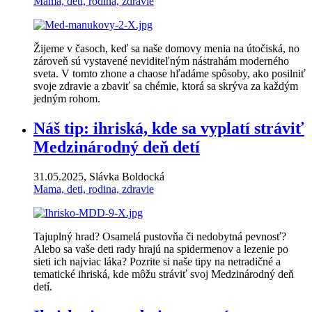
Mama, deti, rodina, zdravie
Žijeme v časoch, keď sa naše domovy menia na útočiská, no
zároveň sú vystavené neviditeľným nástrahám moderného
sveta. V tomto zhone a chaose hľadáme spôsoby, ako posilniť
svoje zdravie a zbaviť sa chémie, ktorá sa skrýva za každým
jedným rohom.
Náš tip: ihriská, kde sa vyplatí stráviť
Medzinárodný deň detí
31.05.2025, Slávka Boldocká
Mama, deti, rodina, zdravie
Tajuplný hrad? Osamelá pustovňa či nedobytná pevnosť?
Alebo sa vaše deti rady hrajú na spidermenov a lezenie po
sieti ich najviac láka? Pozrite si naše tipy na netradičné a
tematické ihriská, kde môžu stráviť svoj Medzinárodný deň
detí.