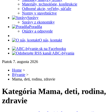
Materiály, technológie, konštrukcie
Odborné akcie, veľtrhy, súťaže
Normy v stavebníctve
Správy
Správy z ekonomiky
Poradňa
Otázky a odpovede
O nás, kontakt
Piatok 7. augusta 2026
Home
>
Bývanie
>
Mama, deti, rodina, zdravie
Kategória
Mama, deti, rodina,
zdravie