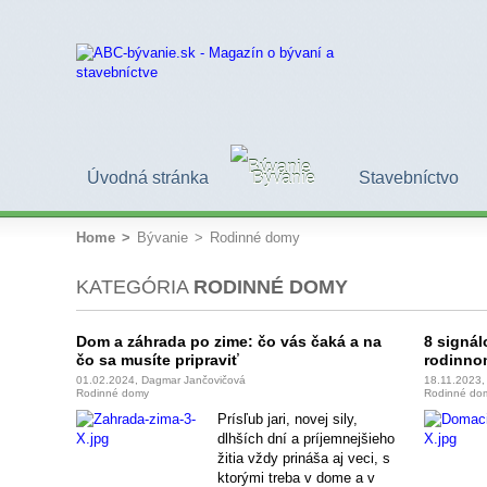
Úvodná stránka
Bývanie
Stavebníctvo
Home
>
Bývanie
>
Rodinné domy
KATEGÓRIA
RODINNÉ DOMY
Dom a záhrada po zime: čo vás čaká a na
8 signál
čo sa musíte pripraviť
rodinno
01.02.2024, Dagmar Jančovičová
18.11.2023,
Rodinné domy
Rodinné do
Prísľub jari, novej sily,
dlhších dní a príjemnejšieho
žitia vždy prináša aj veci, s
ktorými treba v dome a v