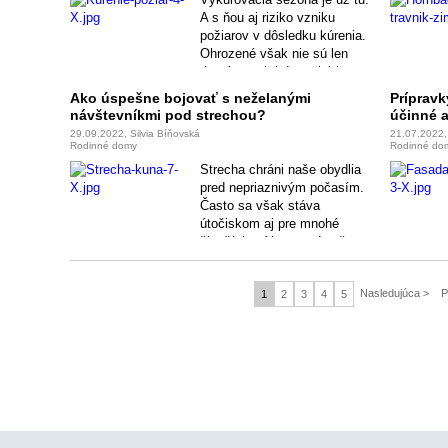
A s ňou aj riziko vzniku
požiarov v dôsledku kúrenia.
Ohrozené však nie sú len
domácnosti, kde sa kúri
tuhými palivami, rizikom je aj
Ako úspešne bojovať s neželanými
Prípravk
elektrina či plyn. Škodám na
návštevníkmi pod strechou?
účinné a
živote, zdraví a majetku sa
29.09.2022, Silvia Bíňovská
21.07.2022,
pritom dá relatívne ľahko
Rodinné domy
Rodinné do
predísť.
Strecha chráni naše obydlia
pred nepriaznivým počasím.
Často sa však stáva
útočiskom aj pre mnohé
živočíchy. Ak sa pod vašou
strechou usídli zviera, je to
varovný signál poškodeného
Nasledujúca >
P
strešného plášťa.
1
2
3
4
5