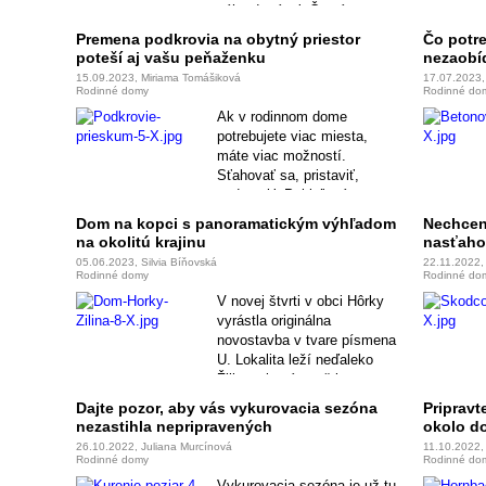
záhrade rátať. Čo vás tento
rok neminie a ako môžete už
Premena podkrovia na obytný priestor
Čo potr
na jar začať šetriť na zimu?
poteší aj vašu peňaženku
nezaobí
15.09.2023, Miriama Tomášiková
17.07.2023,
Rodinné domy
Rodinné do
Ak v rodinnom dome
potrebujete viac miesta,
máte viac možností.
Sťahovať sa, pristaviť,
nadstaviť. Pokiaľ má
nehnuteľnosť šikmú strechu,
Dom na kopci s panoramatickým výhľadom
Nechcen
do úvahy prichádza
na okolitú krajinu
nasťaho
transformácia podkrovia.
05.06.2023, Silvia Bíňovská
22.11.2022, 
Rodinné domy
Rodinné do
V novej štvrti v obci Hôrky
vyrástla originálna
novostavba v tvare písmena
U. Lokalita leží neďaleko
Žiliny, ale zároveň je
pokojným miestom pre život
Dajte pozor, aby vás vykurovacia sezóna
Pripravt
s panoramatickým výhľadom
nezastihla nepripravených
okolo d
na okolitú krajinu.
26.10.2022, Juliana Murcínová
11.10.2022, 
Rodinné domy
Rodinné do
Vykurovacia sezóna je už tu.