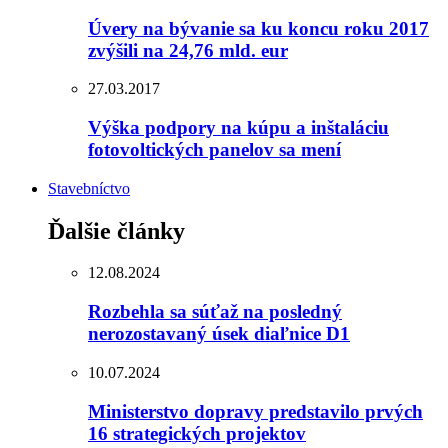
Úvery na bývanie sa ku koncu roku 2017
zvýšili na 24,76 mld. eur
27.03.2017
Výška podpory na kúpu a inštaláciu
fotovoltických panelov sa mení
Stavebníctvo
Ďalšie články
12.08.2024
Rozbehla sa súťaž na posledný
nerozostavaný úsek diaľnice D1
10.07.2024
Ministerstvo dopravy predstavilo prvých
16 strategických projektov