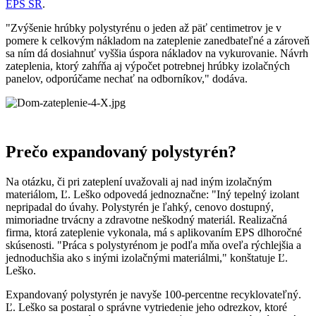
EPS SR
.
"Zvýšenie hrúbky polystyrénu o jeden až päť centimetrov je v
pomere k celkovým nákladom na zateplenie zanedbateľné a zároveň
sa ním dá dosiahnuť vyššia úspora nákladov na vykurovanie. Návrh
zateplenia, ktorý zahŕňa aj výpočet potrebnej hrúbky izolačných
panelov, odporúčame nechať na odborníkov," dodáva.
Prečo expandovaný polystyrén?
Na otázku, či pri zateplení uvažovali aj nad iným izolačným
materiálom, Ľ. Leško odpovedá jednoznačne: "Iný tepelný izolant
nepripadal do úvahy. Polystyrén je ľahký, cenovo dostupný,
mimoriadne trvácny a zdravotne neškodný materiál. Realizačná
firma, ktorá zateplenie vykonala, má s aplikovaním EPS dlhoročné
skúsenosti. "Práca s polystyrénom je podľa mňa oveľa rýchlejšia a
jednoduchšia ako s inými izolačnými materiálmi," konštatuje Ľ.
Leško.
Expandovaný polystyrén je navyše 100-percentne recyklovateľný.
Ľ. Leško sa postaral o správne vytriedenie jeho odrezkov, ktoré