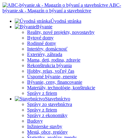
ABC-
bývanie.sk - Magazín o bývaní a stavebníctve
Úvodná stránka
Bývanie
Reality, nové projekty, novostavby
Bytové domy
Rodinné domy
Interiéry, domácnosť
Exteriéry, záhrada
Mama, deti, rodina, zdravie
Rekonštrukcia bývania
Hobby, relax, voľný čas
Úsporné bývanie, energie
Bývanie, ceny, financovanie
Materiály, technológie, konštrukcie
Správy z firiem
Stavebníctvo
Správy zo stavebníctva
Správy z firiem
Správy z ekonomiky
Budovy
Inžinierske stavby
Mestá, obce, regióny
Štatistiky, analýzy, trendy