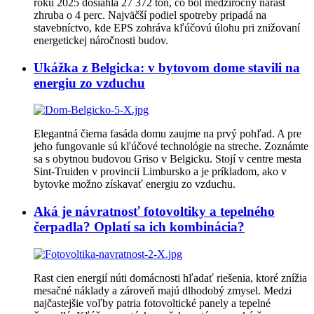
roku 2025 dosiahla 27 372 ton, čo bol medziročný nárast
zhruba o 4 perc. Najväčší podiel spotreby pripadá na
stavebníctvo, kde EPS zohráva kľúčovú úlohu pri znižovaní
energetickej náročnosti budov.
Ukážka z Belgicka: v bytovom dome stavili na
energiu zo vzduchu
Elegantná čierna fasáda domu zaujme na prvý pohľad. A pre
jeho fungovanie sú kľúčové technológie na streche. Zoznámte
sa s obytnou budovou Griso v Belgicku. Stojí v centre mesta
Sint-Truiden v provincii Limbursko a je príkladom, ako v
bytovke možno získavať energiu zo vzduchu.
Aká je návratnosť fotovoltiky a tepelného
čerpadla? Oplatí sa ich kombinácia?
Rast cien energií núti domácnosti hľadať riešenia, ktoré znížia
mesačné náklady a zároveň majú dlhodobý zmysel. Medzi
najčastejšie voľby patria fotovoltické panely a tepelné