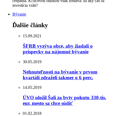
čerpadlá. Kľúčovou otázkou však zostáva: za aký čas sa
investícia vráti?
Bývanie
Ďalšie články
15.09.2021
ŠFRB vyzýva obce, aby žiadali o
príspevky na nájomné bývanie
30.05.2019
Nehnuteľnosti na bývanie v prvom
kvartáli zdraželi takmer o 6 perc.
14.05.2019
ÚVO uložil Šali za byty pokutu 330-tis.
eur, mesto sa chce súdiť
01.02.2018