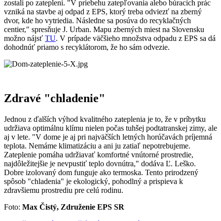
zostali po zateplení. "V priebehu zatepľovania alebo búracích prác
vzniká na stavbe aj odpad z EPS, ktorý treba odviezť na zberný
dvor, kde ho vytriedia. Následne sa posúva do recyklačných
centier," spresňuje J. Urban. Mapu zberných miest na Slovensku
možno nájsť
TU
. V prípade väčšieho množstva odpadu z EPS sa dá
dohodnúť priamo s recyklátorom, že ho sám odvezie.
Zdravé "chladenie"
Jednou z ďalších výhod kvalitného zateplenia je to, že v príbytku
udržiava optimálnu klímu nielen počas tuhšej podtatranskej zimy, ale
aj v lete. "V dome je aj pri najväčších letných horúčavách príjemná
teplota. Nemáme klimatizáciu a ani ju zatiaľ nepotrebujeme.
Zateplenie pomáha udržiavať komfortné vnútorné prostredie,
najdôležitejšie je nevpustiť teplo dovnútra," dodáva Ľ. Leško.
Dobre izolovaný dom funguje ako termoska. Tento prirodzený
spôsob "chladenia" je ekologický, pohodlný a prispieva k
zdravšiemu prostrediu pre celú rodinu.
Foto:
Max Čistý, Združenie EPS SR