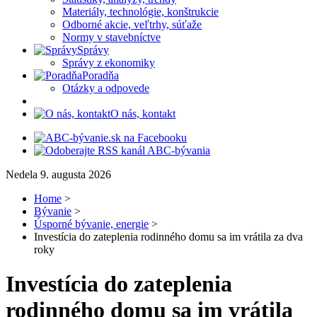
Materiály, technológie, konštrukcie
Odborné akcie, veľtrhy, súťaže
Normy v stavebníctve
Správy
Správy z ekonomiky
Poradňa
Otázky a odpovede
O nás, kontakt
Nedela 9. augusta 2026
Home
>
Bývanie
>
Úsporné bývanie, energie
>
Investícia do zateplenia rodinného domu sa im vrátila za dva
roky
Investícia do zateplenia
rodinného domu sa im vrátila