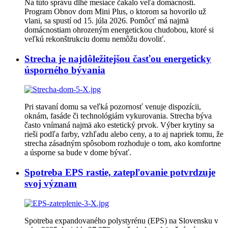
Na túto správu dlhé mesiace čakalo veľa domácností.
Program Obnov dom Mini Plus, o ktorom sa hovorilo už
vlani, sa spustí od 15. júla 2026. Pomôcť má najmä
domácnostiam ohrozeným energetickou chudobou, ktoré si
veľkú rekonštrukciu domu nemôžu dovoliť.
Strecha je najdôležitejšou časťou energeticky
úsporného bývania
Pri stavaní domu sa veľká pozornosť venuje dispozícii,
oknám, fasáde či technológiám vykurovania. Strecha býva
často vnímaná najmä ako estetický prvok. Výber krytiny sa
rieši podľa farby, vzhľadu alebo ceny, a to aj napriek tomu, že
strecha zásadným spôsobom rozhoduje o tom, ako komfortne
a úsporne sa bude v dome bývať.
Spotreba EPS rastie, zatepľovanie potvrdzuje
svoj význam
Spotreba expandovaného polystyrénu (EPS) na Slovensku v