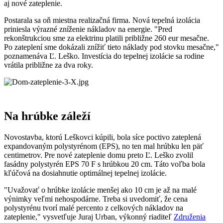
aj nové zateplenie.
Postarala sa oň miestna realizačná firma. Nová tepelná izolácia
priniesla výrazné zníženie nákladov na energie. "Pred
rekonštrukciou sme za elektrinu platili približne 260 eur mesačne.
Po zateplení sme dokázali znížiť tieto náklady pod stovku mesačne,"
poznamenáva Ľ. Leško. Investícia do tepelnej izolácie sa rodine
vrátila približne za dva roky.
Na hrúbke záleží
Novostavba, ktorú Leškovci kúpili, bola síce poctivo zateplená
expandovaným polystyrénom (EPS), no ten mal hrúbku len päť
centimetrov. Pre nové zateplenie domu preto Ľ. Leško zvolil
fasádny polystyrén EPS 70 F s hrúbkou 20 cm. Táto voľba bola
kľúčová na dosiahnutie optimálnej tepelnej izolácie.
"Uvažovať o hrúbke izolácie menšej ako 10 cm je až na malé
výnimky veľmi nehospodárne. Treba si uvedomiť, že cena
polystyrénu tvorí malé percento z celkových nákladov na
zateplenie," vysvetľuje Juraj Urban, výkonný riaditeľ
Združenia