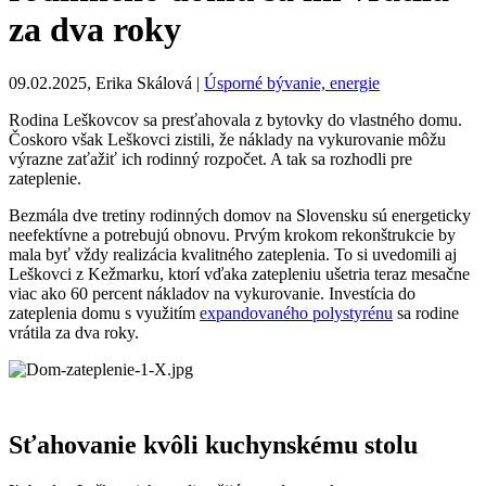
za dva roky
09.02.2025, Erika Skálová |
Úsporné bývanie, energie
Rodina Leškovcov sa presťahovala z bytovky do vlastného domu.
Čoskoro však Leškovci zistili, že náklady na vykurovanie môžu
výrazne zaťažiť ich rodinný rozpočet. A tak sa rozhodli pre
zateplenie.
Bezmála dve tretiny rodinných domov na Slovensku sú energeticky
neefektívne a potrebujú obnovu. Prvým krokom rekonštrukcie by
mala byť vždy realizácia kvalitného zateplenia. To si uvedomili aj
Leškovci z Kežmarku, ktorí vďaka zatepleniu ušetria teraz mesačne
viac ako 60 percent nákladov na vykurovanie. Investícia do
zateplenia domu s využitím
expandovaného polystyrénu
sa rodine
vrátila za dva roky.
Sťahovanie kvôli kuchynskému stolu