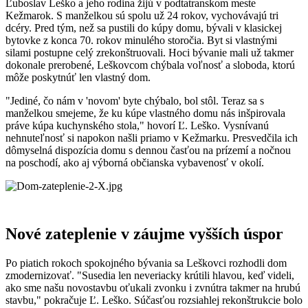
Ľuboslav Leško a jeho rodina žijú v podtatranskom meste
Kežmarok. S manželkou sú spolu už 24 rokov, vychovávajú tri
dcéry. Pred tým, než sa pustili do kúpy domu, bývali v klasickej
bytovke z konca 70. rokov minulého storočia. Byt si vlastnými
silami postupne celý zrekonštruovali. Hoci bývanie mali už takmer
dokonale prerobené, Leškovcom chýbala voľnosť a sloboda, ktorú
môže poskytnúť len vlastný dom.
"Jediné, čo nám v 'novom' byte chýbalo, bol stôl. Teraz sa s
manželkou smejeme, že ku kúpe vlastného domu nás inšpirovala
práve kúpa kuchynského stola," hovorí Ľ. Leško. Vysnívanú
nehnuteľnosť si napokon našli priamo v Kežmarku. Presvedčila ich
dômyselná dispozícia domu s dennou časťou na prízemí a nočnou
na poschodí, ako aj výborná občianska vybavenosť v okolí.
Nové zateplenie v záujme vyšších úspor
Po piatich rokoch spokojného bývania sa Leškovci rozhodli dom
zmodernizovať. "Susedia len neveriacky krútili hlavou, keď videli,
ako sme našu novostavbu oťukali zvonku i zvnútra takmer na hrubú
stavbu," pokračuje Ľ. Leško. Súčasťou rozsiahlej rekonštrukcie bolo