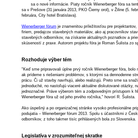
sa o nové informácie. Piaty ročník Wienerberger fóra sa tent
sa v Prešove (31.januára 2013, PKO Čierny orol), v Žiline (5. feb
februára, City hotel Bratislava).
Wienerberger fórum
je znamenitou príležitosťou pre projektantov,
firiem, predajcov stavebných materiálov, ako aj pracovníkov sta
stavebných odborníkov, na získanie aktuálnych poznatkov a pr
skúseností z praxe. Autorom projektu fóra je Roman Šulista zo s
Rozhoduje výber tém
"Keď sme pripravovali úplne prvý ročník Wienerberger fóra, bolo
ak prídeme s riešeniami problémov, s ktorými sa dennodenne st
prácu. Či už stavby navrhujú, alebo realizujú. Preto sme sa snaži
jednoduché, no nastoľujú viaceré aktuálne diskutované otázky, 
jednoznačné. Práve výberom tém a zodpovedným prístupom k hľa
Wienerberger fóra už od jeho prvého ročníka," hovorí R. Šulista.
Ako úspešný a po organizačnej stránke vysoko profesionálne prip
podujatia – Wienerberger fórum 2013. Spolu s účastníkmi z Česk
odborníkov, z toho takmer tisíc prihlásených bola zo Slovenska.
Legislatíva v zrozumiteľnej skratke