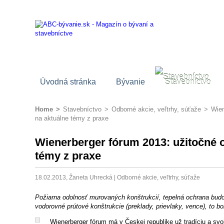
Úvodná stránka
Bývanie
Stavebníctvo
Home
>
Stavebníctvo
>
Odborné akcie, veľtrhy, súťaže
>
Wien
na aktuálne témy z praxe
Wienerberger fórum 2013: užitočné 
témy z praxe
18.02.2013, Žaneta Uhrecká |
Odborné akcie, veľtrhy, súťaže
Požiarna odolnosť murovaných konštrukcií, tepelná ochrana budov
vodorovné prútové konštrukcie (preklady, prievlaky, vence), to b
Wienerberger fórum má v Českej republike už tradíciu a svo