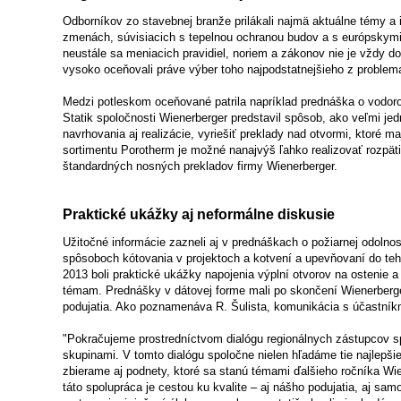
Odborníkov zo stavebnej branže prilákali najmä aktuálne témy a 
zmenách, súvisiacich s tepelnou ochranou budov a s európskym
neustále sa meniacich pravidiel, noriem a zákonov nie je vždy do
vysoko oceňovali práve výber toho najpodstatnejšieho z problema
Medzi potleskom oceňované patrila napríklad prednáška o vodor
Statik spoločnosti Wienerberger predstavil spôsob, ako veľmi jed
navrhovania aj realizácie, vyriešiť preklady nad otvormi, ktoré ma
sortimentu Porotherm je možné nanajvýš ľahko realizovať rozpätie
štandardných nosných prekladov firmy Wienerberger.
Praktické ukážky aj neformálne diskusie
Užitočné informácie zazneli aj v prednáškach o požiarnej odoln
spôsoboch kótovania v projektoch a kotvení a upevňovaní do teh
2013 boli praktické ukážky napojenia výplní otvorov na ostenie a
témam. Prednášky v dátovej forme mali po skončení Wienerberger 
podujatia. Ako poznamenáva R. Šulista, komunikácia s účastník
"Pokračujeme prostredníctvom dialógu regionálnych zástupcov s
skupinami. V tomto dialógu spoločne nielen hľadáme tie najlepšie
zbierame aj podnety, ktoré sa stanú témami ďalšieho ročníka Wi
táto spolupráca je cestou ku kvalite – aj nášho podujatia, aj sa