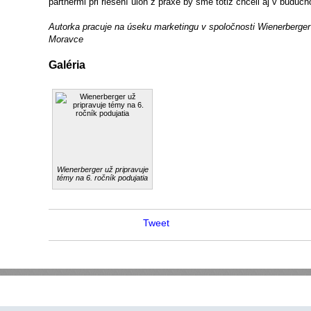
partnermi pri riešení úloh z praxe by sme totiž chceli aj v budúcn
Autorka pracuje na úseku marketingu v spoločnosti Wienerberger s
Moravce
Galéria
Wienerberger už pripravuje
témy na 6. ročník podujatia
Tweet