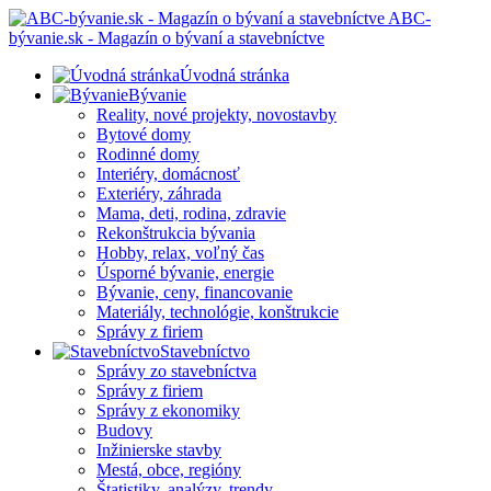
ABC-
bývanie.sk - Magazín o bývaní a stavebníctve
Úvodná stránka
Bývanie
Reality, nové projekty, novostavby
Bytové domy
Rodinné domy
Interiéry, domácnosť
Exteriéry, záhrada
Mama, deti, rodina, zdravie
Rekonštrukcia bývania
Hobby, relax, voľný čas
Úsporné bývanie, energie
Bývanie, ceny, financovanie
Materiály, technológie, konštrukcie
Správy z firiem
Stavebníctvo
Správy zo stavebníctva
Správy z firiem
Správy z ekonomiky
Budovy
Inžinierske stavby
Mestá, obce, regióny
Štatistiky, analýzy, trendy