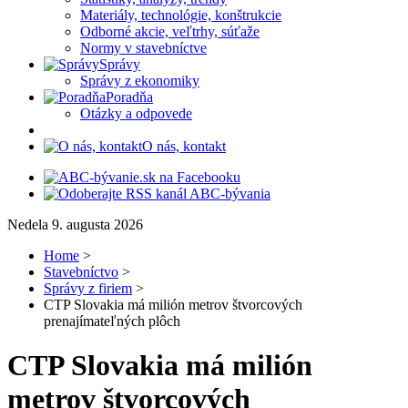
Materiály, technológie, konštrukcie
Odborné akcie, veľtrhy, súťaže
Normy v stavebníctve
Správy
Správy z ekonomiky
Poradňa
Otázky a odpovede
O nás, kontakt
Nedela 9. augusta 2026
Home
>
Stavebníctvo
>
Správy z firiem
>
CTP Slovakia má milión metrov štvorcových
prenajímateľných plôch
CTP Slovakia má milión
metrov štvorcových