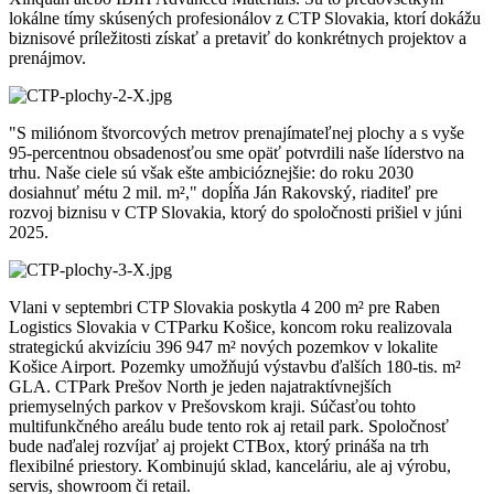
lokálne tímy skúsených profesionálov z CTP Slovakia, ktorí dokážu
biznisové príležitosti získať a pretaviť do konkrétnych projektov a
prenájmov.
"S miliónom štvorcových metrov prenajímateľnej plochy a s vyše
95-percentnou obsadenosťou sme opäť potvrdili naše líderstvo na
trhu. Naše ciele sú však ešte ambicióznejšie: do roku 2030
dosiahnuť métu 2 mil. m²," dopĺňa Ján Rakovský, riaditeľ pre
rozvoj biznisu v CTP Slovakia, ktorý do spoločnosti prišiel v júni
2025.
Vlani v septembri CTP Slovakia poskytla 4 200 m² pre Raben
Logistics Slovakia v CTParku Košice, koncom roku realizovala
strategickú akvizíciu 396 947 m² nových pozemkov v lokalite
Košice Airport. Pozemky umožňujú výstavbu ďalších 180-tis. m²
GLA. CTPark Prešov North je jeden najatraktívnejších
priemyselných parkov v Prešovskom kraji. Súčasťou tohto
multifunkčného areálu bude tento rok aj retail park. Spoločnosť
bude naďalej rozvíjať aj projekt CTBox, ktorý prináša na trh
flexibilné priestory. Kombinujú sklad, kanceláriu, ale aj výrobu,
servis, showroom či retail.