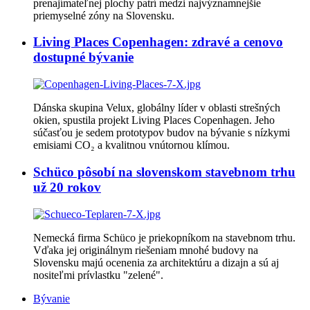
prenajímateľnej plochy patrí medzi najvýznamnejšie
priemyselné zóny na Slovensku.
Living Places Copenhagen: zdravé a cenovo
dostupné bývanie
Dánska skupina Velux, globálny líder v oblasti strešných
okien, spustila projekt Living Places Copenhagen. Jeho
súčasťou je sedem prototypov budov na bývanie s nízkymi
emisiami CO₂ a kvalitnou vnútornou klímou.
Schüco pôsobí na slovenskom stavebnom trhu
už 20 rokov
Nemecká firma Schüco je priekopníkom na stavebnom trhu.
Vďaka jej originálnym riešeniam mnohé budovy na
Slovensku majú ocenenia za architektúru a dizajn a sú aj
nositeľmi prívlastku "zelené".
Bývanie