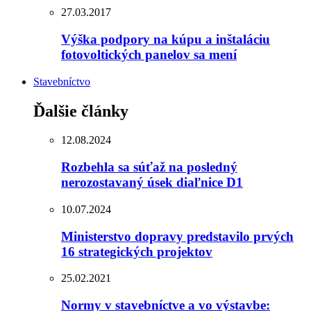
27.03.2017
Výška podpory na kúpu a inštaláciu
fotovoltických panelov sa mení
Stavebníctvo
Ďalšie články
12.08.2024
Rozbehla sa súťaž na posledný
nerozostavaný úsek diaľnice D1
10.07.2024
Ministerstvo dopravy predstavilo prvých
16 strategických projektov
25.02.2021
Normy v stavebníctve a vo výstavbe: