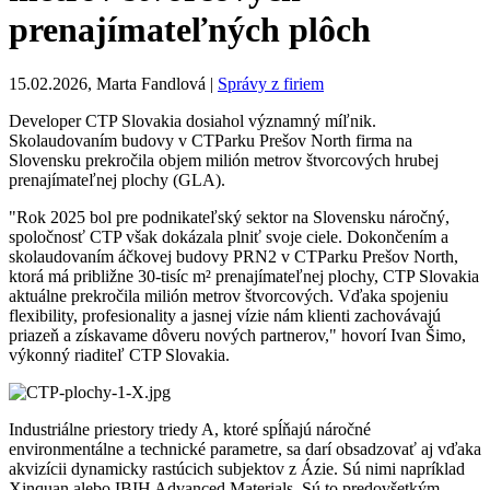
prenajímateľných plôch
15.02.2026, Marta Fandlová |
Správy z firiem
Developer CTP Slovakia dosiahol významný míľnik.
Skolaudovaním budovy v CTParku Prešov North firma na
Slovensku prekročila objem milión metrov štvorcových hrubej
prenajímateľnej plochy (GLA).
"Rok 2025 bol pre podnikateľský sektor na Slovensku náročný,
spoločnosť CTP však dokázala plniť svoje ciele. Dokončením a
skolaudovaním áčkovej budovy PRN2 v CTParku Prešov North,
ktorá má približne 30-tisíc m² prenajímateľnej plochy, CTP Slovakia
aktuálne prekročila milión metrov štvorcových. Vďaka spojeniu
flexibility, profesionality a jasnej vízie nám klienti zachovávajú
priazeň a získavame dôveru nových partnerov," hovorí Ivan Šimo,
výkonný riaditeľ CTP Slovakia.
Industriálne priestory triedy A, ktoré spĺňajú náročné
environmentálne a technické parametre, sa darí obsadzovať aj vďaka
akvizícii dynamicky rastúcich subjektov z Ázie. Sú nimi napríklad
Xinquan alebo IBIH Advanced Materials. Sú to predovšetkým