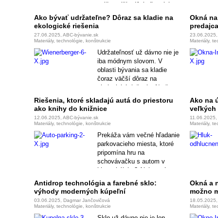
najčastejšie dôsledky zlej
izolácie strechy, s ktorými sa
Ako bývať udržateľne? Dôraz sa kladie na
Okná na 
stretávajú majitelia rodinných
ekologické riešenia
predajca
domov, chatári či chalupári.
27.06.2025, ABC-bývanie.sk
23.06.2025, 
Materiály, technológie, konštrukcie
Materiály, t
Udržateľnosť už dávno nie je
iba módnym slovom. V
oblasti bývania sa kladie
čoraz väčší dôraz na
ekologické riešenia. Na čo
sa pri voľbe produktov na
Riešenia, ktoré skladajú autá do priestoru
Ako na 
stavbu domu zamerať?
ako knihy do knižnice
veľkých
12.06.2025, ABC-bývanie.sk
11.06.2025,
Materiály, technológie, konštrukcie
Materiály, t
Prekáža vám večné hľadanie
parkovacieho miesta, ktoré
pripomína hru na
schovávačku s autom v
hlavnej úlohe? Alebo snívate
o garáži, v ktorej by ste
Antidrop technológia a farebné sklo:
Okná a 
okrem auta mohli mať aj
výhody moderných kúpeľní
možno m
priestor na kávovar a hobby?
03.06.2025, Dagmar Jančovičová
18.05.2025, 
Materiály, technológie, konštrukcie
Materiály, t
Sklo už dávno nie je len