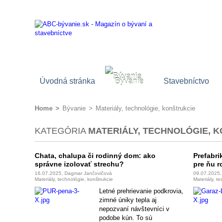
Úvodná stránka
Bývanie
Stavebníctvo
Home
>
Bývanie
>
Materiály, technológie, konštrukcie
KATEGÓRIA
MATERIÁLY, TECHNOLÓGIE, 
Chata, chalupa či rodinný dom: ako
Prefabri
správne izolovať strechu?
pre ňu 
16.07.2025, Dagmar Jančovičová
09.07.2025
Materiály, technológie, konštrukcie
Materiály, t
Letné prehrievanie podkrovia,
zimné úniky tepla aj
nepozvaní návštevníci v
podobe kún. To sú