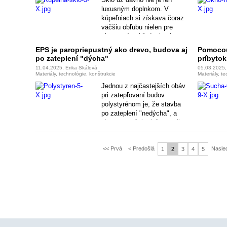
luxusným doplnkom. V
kúpeľniach si získava čoraz
väčšiu obľubu nielen pre
elegantný vzhľad, ale aj
preto, lebo je praktické. Ak
EPS je paropriepustný ako drevo, budova aj
Pomocou
plánujete rekonštrukciu,
po zateplení "dýcha"
príbytok
určite by ste mali zvážiť
11.04.2025, Erika Skálová
05.03.2025,
sklenené prvky – moderné,
Materiály, technológie, konštrukcie
Materiály, t
nadčasové a jednoduché na
Jednou z najčastejších obáv
údržbu.
pri zatepľovaní budov
polystyrénom je, že stavba
po zateplení "nedýcha", a
tým sa zvyšuje riziko vzniku
plesní. Tento mýtus však
nemá oporu vo fyzikálnych
<< Prvá
< Predošlá
Nasle
faktoch.
1
2
3
4
5