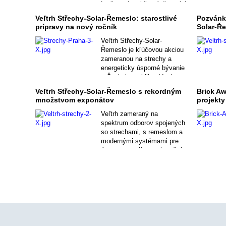
Letňanoch uvidia návštevníci
to najlepšie v oblasti striech
Veľtrh Střechy-Solar-Řemeslo: starostlivé
Pozvánka
a úsporného bývania.
prípravy na nový ročník
Solar-Ř
Veľtrh Střechy-Solar-
Řemeslo je kľúčovou akciou
zameranou na strechy a
energeticky úsporné bývanie
v Českej republike. V roku
2024 sa uskutočnil jubilejný,
Veľtrh Střechy-Solar-Řemeslo s rekordným
Brick Aw
25. ročník, ktorý potvrdil
množstvom exponátov
projekty
výlučné postavenie tohto
výstavného podujatia.
Veľtrh zameraný na
spektrum odborov spojených
so strechami, s remeslom a
modernými systémami pre
úspory energií sa uskutoční
od 15. do 17. februára t.r. na
výstavisku v Prahe-
Letňanoch.