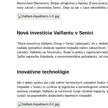
Remscheid (Nemecko), Belper (Anglicko) a Nantes (Francúzsko). V
nový závod v slovenskej Senici. Deje sa tak v čase rekordného 
Nová investícia Vaillantu v Senici
"Nová investícia Vaillantu Group v Senici zabezpečí, že v obdo
naďalej spoľahlivo dodávať tepelné čerpadlá našim zákazníkom," 
závodov Vaillantu na Slovensku. Bude to jedna z najinovatívnejš
Spĺňa najnovšie štandardy a environmentálne požiadavky, od st
Inovatívne technológie
Ide o dobrú správu pre celý sektor technických zariadení budov
čerpadiel v Senici tu vznikne aj logistické a technologické cent
rastovej stratégie Vaillantu je rozširovať svoje výrobné kapacit
vyrásť na popredného dodávateľa tepelných čerpadiel.