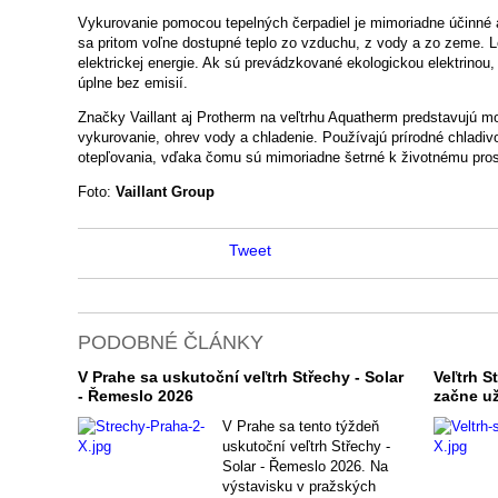
Vykurovanie pomocou tepelných čerpadiel je mimoriadne účinné a
sa pritom voľne dostupné teplo zo vzduchu, z vody a zo zeme. Le
elektrickej energie. Ak sú prevádzkované ekologickou elektrinou
úplne bez emisií.
Značky Vaillant aj Protherm na veľtrhu Aquatherm predstavujú m
vykurovanie, ohrev vody a chladenie. Používajú prírodné chladi
otepľovania, vďaka čomu sú mimoriadne šetrné k životnému pros
Foto:
Vaillant Group
Tweet
PODOBNÉ ČLÁNKY
V Prahe sa uskutoční veľtrh Střechy - Solar
Veľtrh S
- Řemeslo 2026
začne už
V Prahe sa tento týždeň
uskutoční veľtrh Střechy -
Solar - Řemeslo 2026. Na
výstavisku v pražských