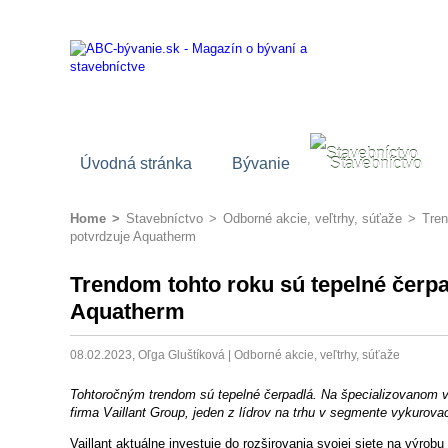
Úvodná stránka
Bývanie
Stavebníctvo
Home
>
Stavebníctvo
>
Odborné akcie, veľtrhy, súťaže
>
Tren
potvrdzuje Aquatherm
Trendom tohto roku sú tepelné čerpa
Aquatherm
08.02.2023, Oľga Gluštíková |
Odborné akcie, veľtrhy, súťaže
Tohtoročným trendom sú tepelné čerpadlá. Na špecializovanom ve
firma Vaillant Group, jeden z lídrov na trhu v segmente vykurova
Vaillant aktuálne investuje do rozširovania svojej siete na výrob