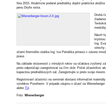
fóra 2015. Atraktívne podané prednášky doplní praktická ukážka 
penu Dryfix extra.
Druhá č
žiadanou
Tentokr
medziby
Návrh f
krytinou
Ing. Eva
strechy 
očami firemného statika Ing. Iva Petráška prinesú v závere mno
praxe.
Na základe skúseností z minulých rokov sa očakáva zvýšený záu
preto odporúčajú zaregistrovať sa čím skôr. Počet účastníkov a
kapacitou prednáškových sál. Zaregistrujte si preto svoje miesto
Registrovaní účastníci na seminári dostanú informačné materiály
výrobkov Porotherm. V prípade záujmu o účasť na Wienerberger f
alebo
TU
.
Foto:
Wienerberger