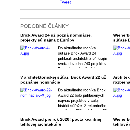
Tweet
PODOBNÉ ČLÁNKY
Brick Award 24 už pozná nominácie,
Wienerbe
projekty sú najmä z Európy
súťaže B
Do aktuálneho ročníka
súťaže Brick Award 24
prihlásili architekti z 54 krajín
sveta dovedna 743 projektov.
Z množstva kvalitných
realizácii vybrala odborná
V architektonickej súťaži Brick Award 22 už
Architek
porota do užšieho výberu 50
poznáme nominácie
rozbieha
nominácií.
Do aktuálneho ročníka Brick
Award 22 bolo prihlásených
najviac projektov v celej
histórii súťaže. Z rekordného
množstva 789 projektov z 53
krajín vybrala odborná porota
Brick Award pre rok 2020: pocta kvalitnej
Wienerbe
do užšieho výberu 50
tehlovej architektúre
tehlové 
nominácií. Víťazov v