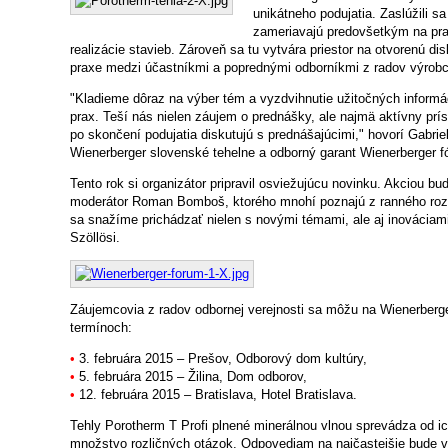
unikátneho podujatia. Zaslúžili s
zameriavajú predovšetkým na prak
realizácie stavieb. Zároveň sa tu vytvára priestor na otvorenú d
praxe medzi účastníkmi a poprednými odborníkmi z radov výrobc
"Kladieme dôraz na výber tém a vyzdvihnutie užitočných informác
prax. Teší nás nielen záujem o prednášky, ale najmä aktívny prís
po skončení podujatia diskutujú s prednášajúcimi," hovorí Gabrie
Wienerberger slovenské tehelne a odborný garant Wienerberger f
Tento rok si organizátor pripravil osviežujúcu novinku. Akciou 
moderátor Roman Bomboš, ktorého mnohí poznajú z ranného roz
sa snažíme prichádzať nielen s novými témami, ale aj inováciami
Szöllösi.
Záujemcovia z radov odbornej verejnosti sa môžu na Wienerberge
termínoch:
•
3. februára 2015 – Prešov, Odborový dom kultúry,
•
5. februára 2015 – Žilina, Dom odborov,
•
12. februára 2015 – Bratislava, Hotel Bratislava.
Tehly Porotherm T Profi plnené minerálnou vlnou sprevádza od ich
množstvo rozličných otázok. Odpovediam na najčastejšie bude 