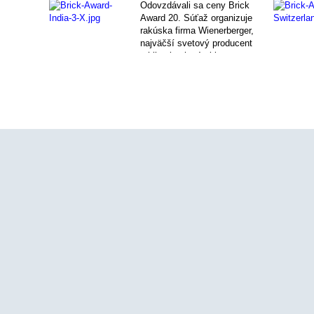
jednotlivých kategóriách
Odovzdávali sa ceny Brick
spoznáme v júni 2022.
Award 20. Súťaž organizuje
rakúska firma Wienerberger,
najväčší svetový producent
tehliarskych výrobkov.
Slávnostné udeľovanie
ocenení bolo tentoraz v
online priestore.