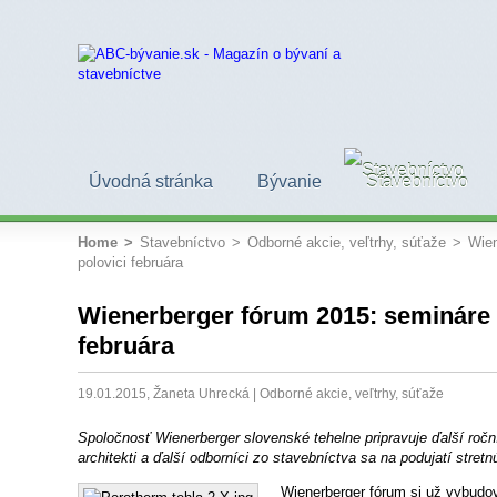
Úvodná stránka
Bývanie
Stavebníctvo
Home
>
Stavebníctvo
>
Odborné akcie, veľtrhy, súťaže
>
Wien
polovici februára
Wienerberger fórum 2015: semináre v
februára
19.01.2015, Žaneta Uhrecká |
Odborné akcie, veľtrhy, súťaže
Spoločnosť Wienerberger slovenské tehelne pripravuje ďalší roční
architekti a ďalší odborníci zo stavebníctva sa na podujatí stretn
Wienerberger fórum si už vybudo