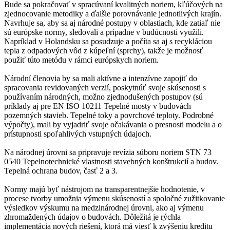
Bude sa pokračovať v spracúvaní kvalitných noriem, kľúčových na
zjednocovanie metodiky a ďalšie porovnávanie jednotlivých krajín.
Navrhuje sa, aby sa aj národné postupy v oblastiach, kde zatiaľ nie
sú európske normy, sledovali a prípadne v budúcnosti využili.
Napríklad v Holandsku sa posudzuje a počíta sa aj s recykláciou
tepla z odpadových vôd z kúpeľní (sprchy), takže je možnosť
použiť túto metódu v rámci európskych noriem.
Národní členovia by sa mali aktívne a intenzívne zapojiť do
spracovania revidovaných verzií, poskytnúť svoje skúsenosti s
používaním národných, možno zjednodušených postupov (sú
príklady aj pre EN ISO 10211 Tepelné mosty v budovách
pozemných stavieb. Tepelné toky a povrchové teploty. Podrobné
výpočty), mali by vyjadriť svoje očakávania o presnosti modelu a o
prístupnosti spoľahlivých vstupných údajoch.
Na národnej úrovni sa pripravuje revízia súboru noriem STN 73
0540 Tepelnotechnické vlastnosti stavebných konštrukcií a budov.
Tepelná ochrana budov, časť 2 a 3.
Normy majú byť nástrojom na transparentnejšie hodnotenie, v
procese tvorby umožnia výmenu skúseností a spoločné zužitkovanie
výsledkov výskumu na medzinárodnej úrovni, ako aj výmenu
zhromaždených údajov o budovách. Dôležitá je rýchla
implementácia nových riešení, ktorá má viesť k zvýšeniu kreditu