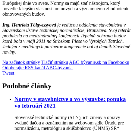
Európskej únie vo svete. Normy sa majú stať nástrojom, ktorý
povedie k lepším vlastnostiam nových a významnému zhodnoteniu
obnovovaných budov.
Ing. Henrieta Tölgyessyová
je vedúcou oddelenia stavebníctva v
Slovenskom ústave technickej normalizácie, Bratislava. Svoj referát
predniesla na medzinárodnej konferencii Tepelná ochrana budov,
ktorá bola v máji 2011 na Štrbskom Plese vo Vysokých Tatrách.
Jedným z mediálnych partnerov konferencie bol aj denník Stavebné
noviny.
Na začiatok stránky
Tlačiť stránku
ABC-bývanie.sk na Facebooku
Odoberajte RSS kanál ABC-bývania
Tweet
Podobné články
Normy v stavebníctve a vo výstavbe: ponuka
vo februári 2021
Slovenské technické normy (STN), ich zmeny a opravy
vydané tlačou a oznámením na webovom sídle Úradu pre
normalizáciu, metrológiu a skúšobníctvo (ÚNMS) SR*