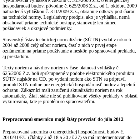
Vykonávacia vyhláška k zákonu č. 555/2005 Z.z. o energetickej
hospodárnosti budov, pôvodne č. 625/2006 Z.z., od 1. októbra 2009
nahradená vyhláškou č. 311/2009 Z.z., obsahuje odkazy pod čiarou
na technické normy. Legislatívny predpis, ako je vyhláška, nemá
obsahovať priame technické postupy, stanovuje len rámec
požiadaviek a okrajové podmienky.
Slovenský ústav technickej normalizácie (SÚTN) vydal v rokoch
2004 až 2008 celý súbor noriem, časť z nich v prvej etape
oznámením na priame používanie a neskôr, po spracovaní prekladu,
aj prekladom.
Texty noriem a návrhov noriem v čase platnosti vyhlášky č.
625/2006 Z.z. boli sprístupnené v podobe elektronického produktu
SÚTN najskôr na CD, po vydaní noriem ako STN sa pripravil
produkt STN online pre energetickú hospodárnosť budov a tepelnú
ochranu. Zákazníci mali zaručenú aktualizáciu noriem na rok
automaticky. Žiaľ, stále nie sú publikované všetky preklady v oblasti
vykurovania, kde je problém so spracovateľmi.
Prepracovanú smernicu majú štáty prevziať do júla 2012
Prepracovaná smernica o energetickej hospodárnosti budov č.
2010/31/EU (články 2 až 18 a 20 až 27) sa má implementovať do