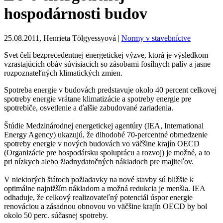
hospodárnosti budov
25.08.2011, Henrieta Tölgyessyová |
Normy v stavebníctve
Svet čelí bezprecedentnej energetickej výzve, ktorá je výsledkom
vzrastajúcich obáv súvisiacich so zásobami fosílnych palív a jasne
rozpoznateľných klimatických zmien.
Spotreba energie v budovách predstavuje okolo 40 percent celkovej
spotreby energie vrátane klimatizácie a spotreby energie pre
spotrebiče, osvetlenie a ďalšie zabudované zariadenia.
Štúdie Medzinárodnej energetickej agentúry (IEA, International
Energy Agency) ukazujú, že dlhodobé 70-percentné obmedzenie
spotreby energie v nových budovách vo väčšine krajín OECD
(Organizácie pre hospodársku spoluprácu a rozvoj) je možné, a to
pri nízkych alebo žiadnydatočných nákladoch pre majiteľov.
V niektorých štátoch požiadavky na nové stavby sú bližšie k
optimálne najnižším nákladom a možná redukcia je menšia. IEA
odhaduje, že celkový realizovateľný potenciál úspor energie
renováciou a zásadnou obnovou vo väčšine krajín OECD by bol
okolo 50 perc. súčasnej spotreby.