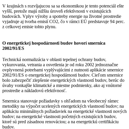
V krajinách s rozvíjajucou sa sa ekonomikou je tento potenciál ešte
vyšší, pretože majú nižšiu úroveň efektívnosti v existujúcich
budovách. Vplyv výroby a spotreby energie na životné prostredie
vyjadruje aj tvorba emisií CO2, čo v rámci EÚ predstavuje 94 perc.
z celkovej emisie tohto plynu.
O energetickej hospodárnosti budov hovorí smernica
2002/91/ES
Technická normalizácia v oblasti tepelnej ochrany budov,
vykurovania, vetrania a osvetlenia je od roku 2002 jednoznačne
ovplyvnená potrebami vyplývajúcimi z nutnosti aplikácie smernice
2002/91/ES o energetickej hospodárnosti budov. Cieľom smernice
bolo zabezpečiť zlepšenie energetických vlastností budov, berúc do
úvahy vonkajšie klimatické a miestne podmienky, ako aj vnútorné
prostredie a nákladovú efektívnosť.
Smernica stanovuje požiadavky s ohľadom na všeobecný rámec
metodiky na výpočet ucelených energetických vlastností budov; na
aplikáciu minimálnych požiadaviek na energetické vlastnosti nových
budov; na energetické vlastnosti početných existujúcich budov,
ktoré sú pred zásadnou renováciou; a na energetickú certifikáciu
budov.