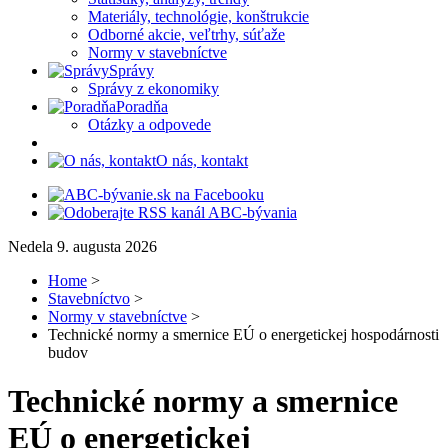
Materiály, technológie, konštrukcie
Odborné akcie, veľtrhy, súťaže
Normy v stavebníctve
Správy
Správy z ekonomiky
Poradňa
Otázky a odpovede
O nás, kontakt
Nedela 9. augusta 2026
Home
>
Stavebníctvo
>
Normy v stavebníctve
>
Technické normy a smernice EÚ o energetickej hospodárnosti
budov
Technické normy a smernice
EÚ o energetickej