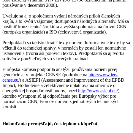
používanie v decembri 2008).
Uvažuje sa aj o spoločnom vydaní národných príloh členských
krajín, a to kvôli vzájomnej dostupnosti národných alternatív. Má sa
posilniť konzistentná štruktúra a vyššia spolupráca na úrovni CEN
(európska organizácia) a ISO (celosvetová organizácia).
Predpokladá sa takisto skrátiť texty noriem. Informatívne texty by sa
včlenili do technickej správy, v normách by zostali len normatívne
ustanovenia (tvoria asi polovicu textov). Predpokladá sa aj tvorba
softvérov použiteľných vo viacerých krajinách.
Európska komisia podporila analýzu používania noriem prvej
generácie aj v projekte CENSE (podrobne na
http://www.iee-
cense.eu/
) a ASIEPI (Assessment and Improvement of the EPBD
Impact, Hodnotenie a zefektívnenie uplatňovania smernice o
energetickej hospodárnosti budov, pozri
http://www.asiepi.eu/
),
ktorého výstupom sú aj odporúčania pre Európsky výbor pre
normalizáciu CEN, tvorcov noriem z jednotlivých technických
komisií.
Holanďania premýšľajú, čo s teplom z kúpeľní