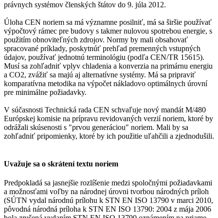
právnych systémov členských štátov do 9. júla 2012.
Úloha CEN noriem sa má významne posilniť, má sa širšie používať
výpočtový rámec pre budovy s takmer nulovou spotrebou energie, s
použitím obnoviteľných zdrojov. Normy by mali obsahovať
spracované príklady, poskytnúť prehľad premenných vstupných
údajov, používať jednotnú terminológiu (podľa CEN/TR 15615).
Musí sa zohľadniť vplyv chladenia a konverzia na primárnu energiu
a CO2, zvážiť sa majú aj alternatívne systémy. Má sa pripraviť
komparatívna metodika na výpočet nákladovo optimálnych úrovní
pre minimálne požiadavky.
V súčasnosti Technická rada CEN schvaľuje nový mandát M/480
Európskej komisie na prípravu revidovaných verzií noriem, ktoré by
odrážali skúsenosti s "prvou generáciou" noriem. Mali by sa
zohľadniť pripomienky, ktoré by ich použitie uľahčili a zjednodušili.
Uvažuje sa o skrátení textu noriem
Predpokladá sa jasnejšie rozlíšenie medzi spoločnými požiadavkami
a možnosťami voľby na národnej úrovni tvorbou národných príloh
(SÚTN vydal národnú prílohu k STN EN ISO 13790 v marci 2010,
pôvodná národná príloha k STN EN ISO 13790: 2004 z mája 2006
bola zrušená vydaním STN EN ISO 13790 oznámením na priame