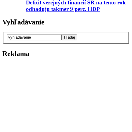
Deficit verejných financií SR na tento rok
odhadujú takmer 9 perc. HDP
Vyhľadávanie
Reklama