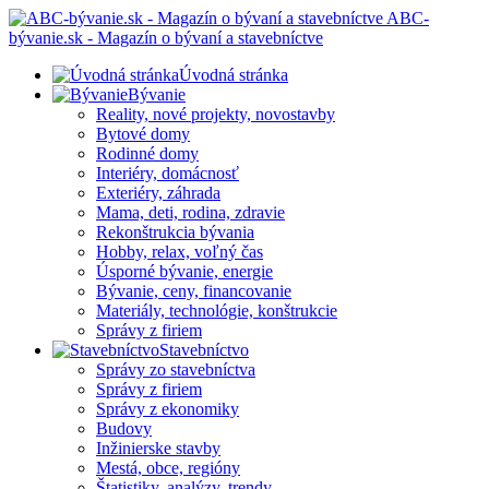
ABC-
bývanie.sk - Magazín o bývaní a stavebníctve
Úvodná stránka
Bývanie
Reality, nové projekty, novostavby
Bytové domy
Rodinné domy
Interiéry, domácnosť
Exteriéry, záhrada
Mama, deti, rodina, zdravie
Rekonštrukcia bývania
Hobby, relax, voľný čas
Úsporné bývanie, energie
Bývanie, ceny, financovanie
Materiály, technológie, konštrukcie
Správy z firiem
Stavebníctvo
Správy zo stavebníctva
Správy z firiem
Správy z ekonomiky
Budovy
Inžinierske stavby
Mestá, obce, regióny
Štatistiky, analýzy, trendy