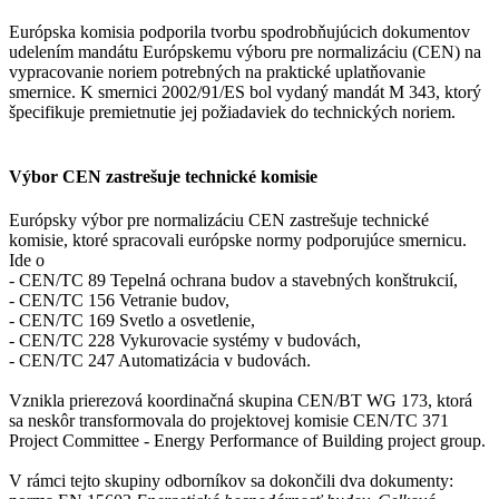
Európska komisia podporila tvorbu spodrobňujúcich dokumentov
udelením mandátu Európskemu výboru pre normalizáciu (CEN) na
vypracovanie noriem potrebných na praktické uplatňovanie
smernice. K smernici 2002/91/ES bol vydaný mandát M 343, ktorý
špecifikuje premietnutie jej požiadaviek do technických noriem.
Výbor CEN zastrešuje technické komisie
Európsky výbor pre normalizáciu CEN zastrešuje technické
komisie, ktoré spracovali európske normy podporujúce smernicu.
Ide o
- CEN/TC 89 Tepelná ochrana budov a stavebných konštrukcií,
- CEN/TC 156 Vetranie budov,
- CEN/TC 169 Svetlo a osvetlenie,
- CEN/TC 228 Vykurovacie systémy v budovách,
- CEN/TC 247 Automatizácia v budovách.
Vznikla prierezová koordinačná skupina CEN/BT WG 173, ktorá
sa neskôr transformovala do projektovej komisie CEN/TC 371
Project Committee - Energy Performance of Building project group.
V rámci tejto skupiny odborníkov sa dokončili dva dokumenty: