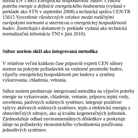
norma EN 15603
Energetická hospodárnosť budov. Celková
potreba energie a definície energetického hodnotenia
(vydaná v
preklade ako STN v septembri 2008) a technická správa CEN/TR
15615
Vysvetlenie všeobecných vzťahov medzi rozličnými
európskymi normami a smernicou o energetickej hospodárnosti
budov. Zastrešujúci dokument
(v preklade vydaná ako technická
normalizačná informácia TNI v júni 2010).
Súbor noriem slúži ako integrovaná metodika
V relatívne veľmi krátkom čase pripravili experti CEN súbory
noriem na pokrytie požiadaviek na vnútorné prostredie budov,
výpočty energetickej hospodárnosti pre budovy a systémy
vykurovania, chladenia, vetrania.
Súbor noriem predstavuje integrovanú metodiku na výpočet potreby
energie na vykurovanie, chladenie, vetranie, prípravu teplej vody,
osvetlenia, pasívnych solárnych systémov, integruje pozitívne
vplyvy aktívnych solárnych systémov, teplo a elektrickú energiu z
obnoviteľných zdrojov, ako aj kvalitu kogeneračných jednotiek.
Zjednodušuje odhad environmentálnych dôsledkov a poskytuje
údaje na požiadavky ekonomického vyhodnotenia používania
jednotlivých systémov.