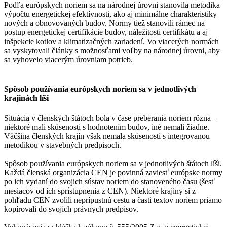
Podľa európskych noriem sa na národnej úrovni stanovila metodika
výpočtu energetickej efektívnosti, ako aj minimálne charakteristiky
nových a obnovovaných budov. Normy tiež stanovili rámec na
postup energetickej certifikácie budov, náležitosti certifikátu a aj
inšpekcie kotlov a klimatizačných zariadení. Vo viacerých normách
sa vyskytovali články s možnosťami voľby na národnej úrovni, aby
sa vyhovelo viacerým úrovniam potrieb.
Spôsob používania európskych noriem sa v jednotlivých
krajinách líši
Situácia v členských štátoch bola v čase preberania noriem rôzna –
niektoré mali skúsenosti s hodnotením budov, iné nemali žiadne.
Väčšina členských krajín však nemala skúsenosti s integrovanou
metodikou v stavebných predpisoch.
Spôsob používania európskych noriem sa v jednotlivých štátoch líši.
Každá členská organizácia CEN je povinná zaviesť európske normy
po ich vydaní do svojich sústav noriem do stanoveného času (šesť
mesiacov od ich sprístupnenia z CEN). Niektoré krajiny si z
pohľadu CEN zvolili neprípustnú cestu a časti textov noriem priamo
kopírovali do svojich právnych predpisov.