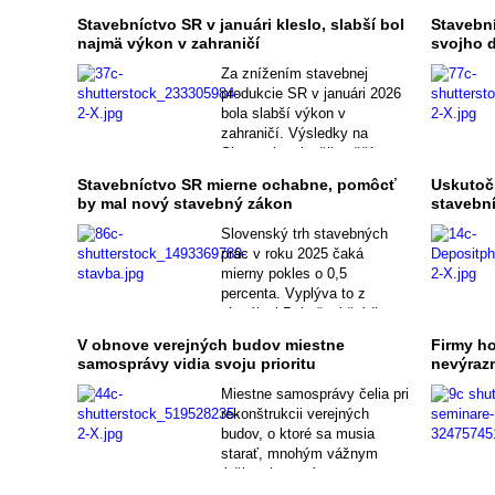
Stavebníctvo SR v januári kleslo, slabší bol
Stavebn
najmä výkon v zahraničí
svojho 
Za znížením stavebnej
produkcie SR v januári 2026
bola slabší výkon v
zahraničí. Výsledky na
Slovensku zlepšil vyšší
objem prác na výstavbe
Stavebníctvo SR mierne ochabne, pomôcť
Uskutočn
ciest či železníc, výstavba
by mal nový stavebný zákon
stavebn
budov zaostala za
vlaňajškom.
Slovenský trh stavebných
prác v roku 2025 čaká
mierny pokles o 0,5
percenta. Vyplýva to z
aktuálnej Polročnej štúdie
slovenského stavebníctva,
V obnove verejných budov miestne
Firmy ho
ktorú spracovala analytická
samosprávy vidia svoju prioritu
nevýraz
spoločnosť CEEC Research.
Miestne samosprávy čelia pri
rekonštrukcii verejných
budov, o ktoré sa musia
starať, mnohým vážnym
ťažkostiam vrátane
finančných, technických aj