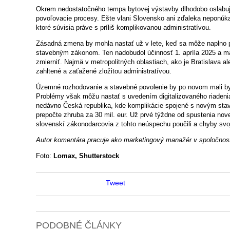
Okrem nedostatočného tempa bytovej výstavby dlhodobo oslabujú
povoľovacie procesy. Ešte vlani Slovensko ani zďaleka neponúka
ktoré súvisia práve s príliš komplikovanou administratívou.
Zásadná zmena by mohla nastať už v lete, keď sa môže naplno pr
stavebným zákonom. Ten nadobudol účinnosť 1. apríla 2025 a m
zmierniť. Najmä v metropolitných oblastiach, ako je Bratislava 
zahltené a zaťažené zložitou administratívou.
Územné rozhodovanie a stavebné povolenie by po novom mali by
Problémy však môžu nastať s uvedením digitalizovaného riaden
nedávno Česká republika, kde komplikácie spojené s novým stav
prepočte zhruba za 30 mil. eur. Už prvé týždne od spustenia nov
slovenskí zákonodarcovia z tohto neúspechu poučili a chyby svo
Autor komentára pracuje ako marketingový manažér v spoločnos
Foto:
Lomax, Shutterstock
Tweet
PODOBNÉ ČLÁNKY