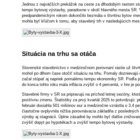
Jednou z najväčších prekážok na ceste za dlhodobým rastom st
tempo bytovej výstavby, paradoxne v okolí hlavného mesta SR. V 
predpandemickým rokom dokončilo bezmála o štvrtinu bytov men
mohla byť kľúčom k tomu, aby stavebný trh v nasledujúcich mesi
Situácia na trhu sa otáča
Slovenské stavebníctvo v medziročnom porovnaní rastie už štvr
mohol po dlhom čase otočiť situáciu na trhu. Pomaly doznievajú 
začal stúpať aj napriek pomalému tempu ekonomiky SR. Podľa p
do konca tohto roku mala inflácia zvýšiť o 4 percentá, v hre je p
Stavebné firmy v SR sa pripravujú na príchod letnej sezóny, kto
pozitívnu zmenu. Štatistiky za prvý kvartál 2025 to potvrdzujú:
februári dosiahla 501 miliónov eur a medziročne vzrástla o 3,4 pe
čiastočne ovplyvnila nižšia porovnávacia základňa z posledných 
výroby aj stagnácii. Úplne zásadné by mohlo byť ďalšie znižova
zvýšiť dopyt po hypotékach a zvýšiť tempo bytovej výstavby.