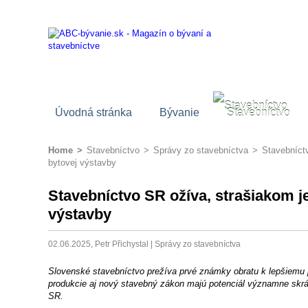
Úvodná stránka
Bývanie
Stavebníctvo
Home
>
Stavebníctvo
>
Správy zo stavebníctva
>
Stavebníct
bytovej výstavby
Stavebníctvo SR ožíva, strašiakom 
výstavby
02.06.2025, Petr Přichystal |
Správy zo stavebníctva
Slovenské stavebníctvo prežíva prvé známky obratu k lepšiemu 
produkcie aj nový stavebný zákon majú potenciál významne skrá
SR.