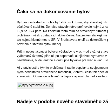
Čaká sa na dokončovanie bytov
Bytová výstavba by mohla byť kľúčom k tomu, aby stavebný trh 
očakávanú stabilitu. Domáce stavebníctvo profitovalo najmä z ras
12,9 na 15,4 perc. Na začiatku tohto roku sa stavebným firmám po
problémom však zostáva ich dokončenie. Najproblematickejšími 
ale najmä hlavné mesto SR. V Bratislave a okolí sa dokončilo v
bezmála o štvrtinu bytov menej.
Príčin nedostačujúcej bytovej výstavby je viac – od zložitej stave
vyčerpaný územný plán až po odpor voči akejkoľvek výstavbe v 
neodstránia, bude vlastné a dostupné bývanie pre viac a viac Sl
Aj v súvislosti s týmito problémami rastie popularita svojpomoc
býva nedostatok stavebného materiálu, ktorému čelia tak špeciali
stavebníci. Odmenou je finančná úspora aj kontrola nad kvalitou
Nádeje v podobe nového stavebného z