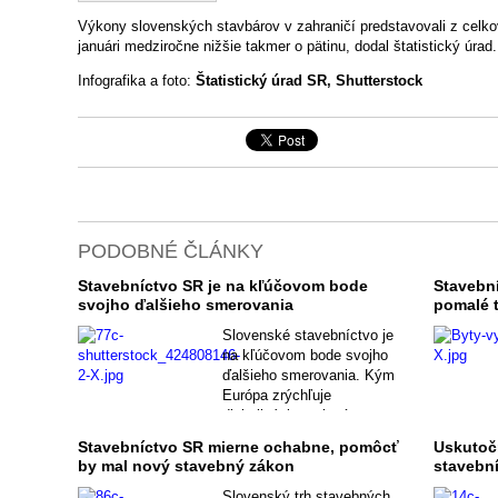
Výkony slovenských stavbárov v zahraničí predstavovali z celkov
januári medziročne nižšie takmer o pätinu, dodal štatistický úrad.
Infografika a foto:
Štatistický úrad SR, Shutterstock
PODOBNÉ ČLÁNKY
Stavebníctvo SR je na kľúčovom bode
Stavební
svojho ďalšieho smerovania
pomalé 
Slovenské stavebníctvo je
na kľúčovom bode svojho
ďalšieho smerovania. Kým
Európa zrýchľuje
digitalizáciu, zelené
technológie a inovácie vo
Stavebníctvo SR mierne ochabne, pomôcť
Uskutočn
vzdelávaní, sektor v SR
by mal nový stavebný zákon
stavebn
zápasí s pomalším rastom,
čo predstavuje riziko
Slovenský trh stavebných