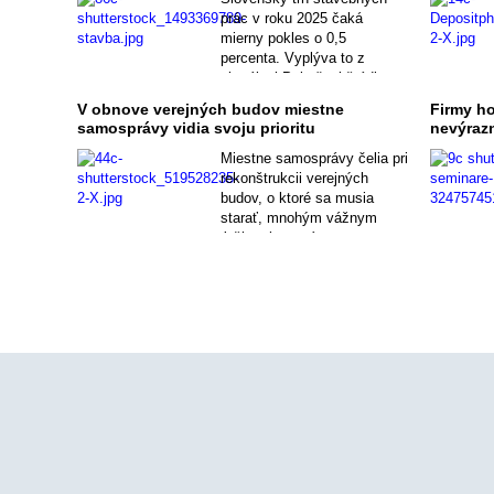
stagnácie.
prác v roku 2025 čaká
mierny pokles o 0,5
percenta. Vyplýva to z
aktuálnej Polročnej štúdie
slovenského stavebníctva,
V obnove verejných budov miestne
Firmy ho
ktorú spracovala analytická
samosprávy vidia svoju prioritu
nevýraz
spoločnosť CEEC Research.
Miestne samosprávy čelia pri
rekonštrukcii verejných
budov, o ktoré sa musia
starať, mnohým vážnym
ťažkostiam vrátane
finančných, technických aj
administratívnych problémov.