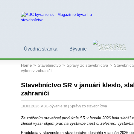
Úvodná stránka
Bývanie
Stavebníctvo
Home
>
Stavebníctvo
>
Správy zo stavebníctva
>
Stavebníctv
výkon v zahraničí
Stavebníctvo SR v januári kleslo, sl
zahraničí
10.03.2026, ABC-bývanie.sk |
Správy zo stavebníctva
Za znížením stavebnej produkcie SR v januári 2026 bola slabší 
zlepšil vyšší objem prác na výstavbe ciest či železníc, výstavb
Produkcia v slovenskom stavebníctve dosiahla v januári 2026 ob