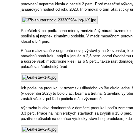
porovnaní nepatrne klesla o necelé 2 perc. Prvé mesačné výkony 
januárových hodnôt od roku 2023. Informoval o tom Štatistický ú
Potešiteľný bol podľa neho mierny medziročný nárast tuzemskej s
posilnila aj napriek zimnému obdobiu. V medzimesačnom porovn
klesol o 5,4 perc.
Práce realizované v segmente novej výstavby na Slovensku, ktor
stavebnú produkciu, stúpli v januári o 2,3 perc. oproti úvodném
a údržbe však medziročne klesli až o 5 perc., takže rast domáce
pokračoval štatistický úrad.
Ich podiel na produkcii v tuzemsku dlhodobo kolíše okolo jednej št
(v decembri 2023) to bolo viac, bezmála tretina. Stavebnú výrobu 
zostali však z pohľadu podielu málo významné.
Výstavba budov, dominantná v domácej produkcii podľa zamerani
3,3 perc. Práce na inžinierskych stavbách sa zvýšili o 15,8 perc.
pozitívne pôsobili na domáce výsledky stavebnej produkcie, kde tv