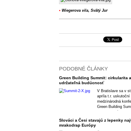
•
Wiegerova vila, Svätý Jur
PODOBNÉ ČLÁNKY
Green Building Summit: cirkularita 
udržateľná budúcnosť
V Bratislave sa v st
apríla t.r. uskutoční
medzinárodná konfe
Green Building Sum
so zameraním na ud
riešenia v architekt
Slováci a Česi stavajú z lepenky naj
stavebníctve.
mrakodrap Európy