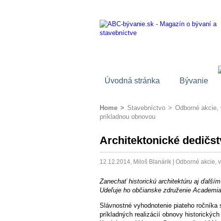
Úvodná stránka
Bývanie
Home
>
Stavebníctvo
>
Odborné akcie, 
príkladnou obnovou
Architektonické dedičs
12.12.2014, Miloš Blanárik |
Odborné akcie, v
Zanechať historickú architektúru aj ďalší
Udeľuje ho občianske združenie Academia
Slávnostné vyhodnotenie piateho ročníka 
príkladných realizácií obnovy historickýc