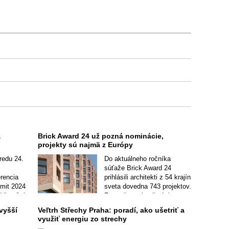
a
Brick Award 24 už pozná nominácie,
projekty sú najmä z Európy
redu 24.
Do aktuálneho ročníka
súťaže Brick Award 24
rencia
prihlásili architekti z 54 krajín
mit 2024
sveta dovedna 743 projektov.
ržateľné
Z množstva kvalitných
úre a
realizácii vybrala odborná
vyšší
Veľtrh Střechy Praha: poradí, ako ušetriť a
porota do užšieho výberu 50
využiť energiu zo strechy
nominácií.