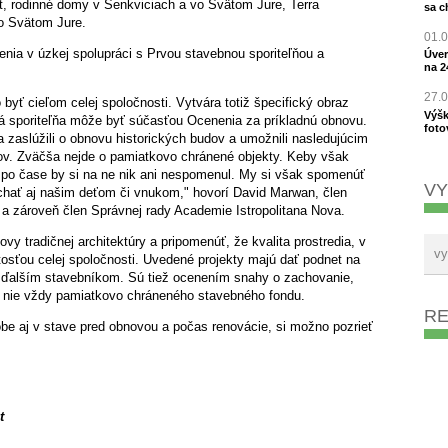
t, rodinné domy v Šenkviciach a vo Svätom Jure, Terra
sa c
o Svätom Jure.
01.
nia v úzkej spolupráci s Prvou stavebnou sporiteľňou a
Úver
na 2
27.
 byť cieľom celej spoločnosti. Vytvára totiž špecifický obraz
Výšk
ná sporiteľňa môže byť súčasťou Ocenenia za príkladnú obnovu.
foto
 zaslúžili o obnovu historických budov a umožnili nasledujúcim
ov. Zväčša nejde o pamiatkovo chránené objekty. Keby však
i a po čase by si na ne nik ani nespomenul. My si však spomenúť
VY
hať aj našim deťom či vnukom," hovorí David Marwan, člen
 a zároveň člen Správnej rady Academie Istropolitana Nova.
y tradičnej architektúry a pripomenúť, že kvalita prostredia, v
itosťou celej spoločnosti. Uvedené projekty majú dať podnet na
 ďalším stavebníkom. Sú tiež ocenením snahy o zachovanie,
, nie vždy pamiatkovo chráneného stavebného fondu.
R
be aj v stave pred obnovou a počas renovácie, si možno pozrieť
t