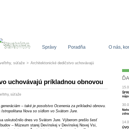
Stavebníctvo
Správy
Poradňa
O nás, ko
veľtrhy, súťaže
>
Architektonické dedičstvo uchovávajú
ĎA
tvo uchovávajú príkladnou obnovou
15.
ŠFRB
eľtrhy, súťaže
nájo
30.
m generáciám – také je posolstvo Ocenenia za príkladnú obnovu.
Nehn
 Istropolitana Nova so sídlom vo Svätom Jure.
zdra
sa uskutočnilo dnes vo Svätom Jure. Výberom prešlo šesť
14.
h budov – Múzeum starej Devínskej v Devínskej Novej Vsi,
ÚVO 