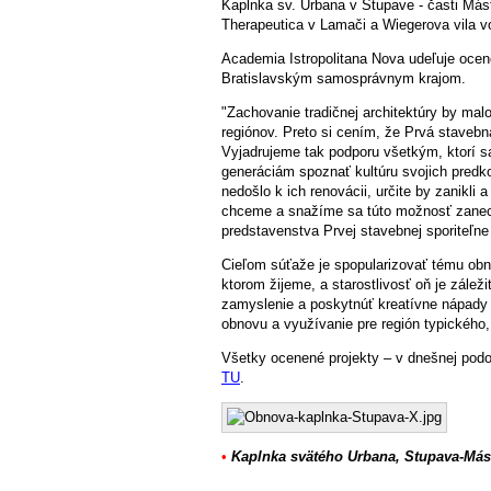
Kaplnka sv. Urbana v Stupave - časti Más
Therapeutica v Lamači a Wiegerova vila v
Academia Istropolitana Nova udeľuje ocene
Bratislavským samosprávnym krajom.
"Zachovanie tradičnej architektúry by malo
regiónov. Preto si cením, že Prvá staveb
Vyjadrujeme tak podporu všetkým, ktorí sa
generáciám spoznať kultúru svojich predk
nedošlo k ich renovácii, určite by zanikl
chceme a snažíme sa túto možnosť zanec
predstavenstva Prvej stavebnej sporiteľne
Cieľom súťaže je spopularizovať tému obnov
ktorom žijeme, a starostlivosť oň je zálež
zamyslenie a poskytnúť kreatívne nápady
obnovu a využívanie pre región typického
Všetky ocenené projekty – v dnešnej podo
TU
.
•
Kaplnka svätého Urbana, Stupava-Más