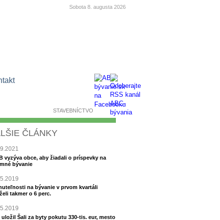
Sobota 8. augusta 2026
ntakt
BÝVANIE
STAVEBNÍCTVO
LŠIE ČLÁNKY
09.2021
 vyzýva obce, aby žiadali o príspevky na
mné bývanie
05.2019
uteľnosti na bývanie v prvom kvartáli
želi takmer o 6 perc.
05.2019
uložil Šali za byty pokutu 330-tis. eur, mesto