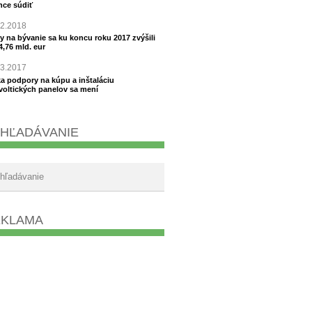
hce súdiť
02.2018
y na bývanie sa ku koncu roku 2017 zvýšili
4,76 mld. eur
03.2017
a podpory na kúpu a inštaláciu
voltických panelov sa mení
HĽADÁVANIE
EKLAMA