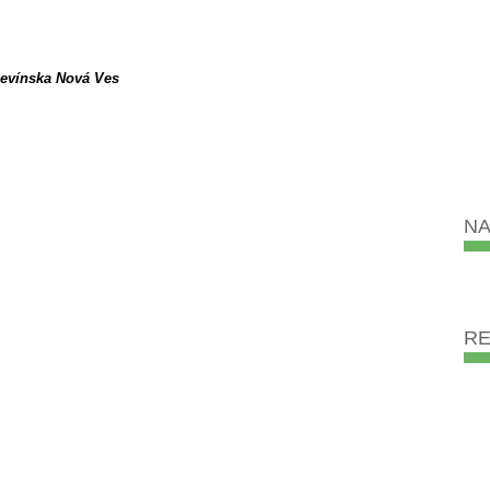
Devínska Nová Ves
NA
R