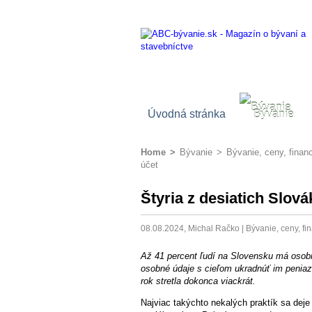
Úvodná stránka
Bývanie
Home
>
Bývanie
>
Bývanie, ceny, finan
účet
Štyria z desiatich Slová
08.08.2024, Michal Račko |
Bývanie, ceny, f
Až 41 percent ľudí na Slovensku má osobn
osobné údaje s cieľom ukradnúť im peniaz
rok stretla dokonca viackrát.
Najviac takýchto nekalých praktík sa deje