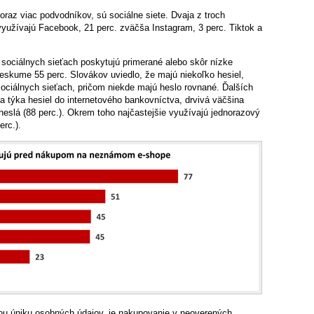
oraz viac podvodníkov, sú sociálne siete. Dvaja z troch
využívajú Facebook, 21 perc. zväčša Instagram, 3 perc. Tiktok a
 sociálnych sieťach poskytujú primerané alebo skôr nízke
eskume 55 perc. Slovákov uviedlo, že majú niekoľko hesiel,
sociálnych sieťach, pričom niekde majú heslo rovnané. Ďalších
sa týka hesiel do internetového bankovníctva, drvivá väčšina
eslá (88 perc.). Okrem toho najčastejšie využívajú jednorazový
erc.).
ou úniku osobných údajov, je nakupovanie v neoverených