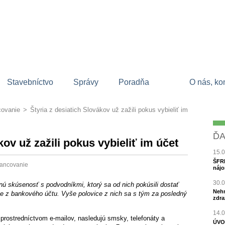
Stavebníctvo
Správy
Poradňa
O nás, ko
covanie
>
Štyria z desiatich Slovákov už zažili pokus vybieliť im
ĎA
kov už zažili pokus vybieliť im účet
15.
ŠFRB
inancovanie
nájo
30.
ú skúsenosť s podvodníkmi, ktorý sa od nich pokúsili dostať
Nehn
e z bankového účtu. Vyše polovice z nich sa s tým za posledný
zdra
14.
 prostredníctvom e-mailov, nasledujú smsky, telefonáty a
ÚVO 