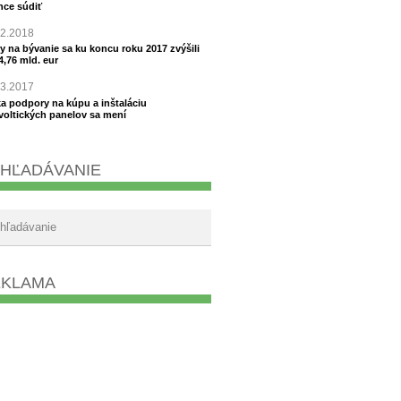
hce súdiť
02.2018
y na bývanie sa ku koncu roku 2017 zvýšili
4,76 mld. eur
03.2017
a podpory na kúpu a inštaláciu
voltických panelov sa mení
HĽADÁVANIE
EKLAMA