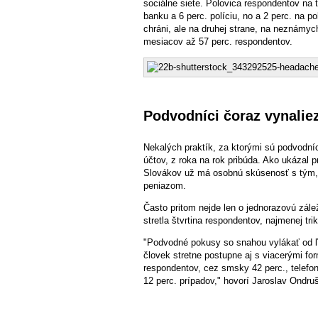
sociálne siete. Polovica respondentov na 
banku a 6 perc. políciu, no a 2 perc. na p
chráni, ale na druhej strane, na neznámyc
mesiacov až 57 perc. respondentov.
Podvodníci čoraz vynaliez
Nekalých praktík, za ktorými sú podvodníc
účtov, z roka na rok pribúda. Ako ukázal 
Slovákov už má osobnú skúsenosť s tým, že
peniazom.
Často pritom nejde len o jednorazovú zál
stretla štvrtina respondentov, najmenej trikr
"Podvodné pokusy so snahou vylákať od ľu
človek stretne postupne aj s viacerými for
respondentov, cez smsky 42 perc., telefon
12 perc. prípadov," hovorí Jaroslav Ondruš