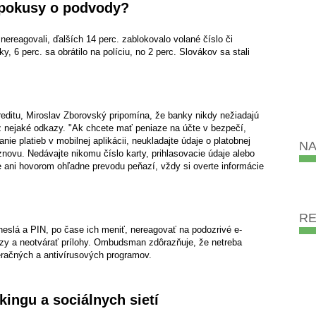
 pokusy o podvody?
 nereagovali, ďalších 14 perc. zablokovalo volané číslo či
ky, 6 perc. sa obrátilo na políciu, no 2 perc. Slovákov sa stali
itu, Miroslav Zborovský pripomína, že banky nikdy nežiadajú
ez nejaké odkazy. "Ak chcete mať peniaze na účte v bezpečí,
nie platieb v mobilnej aplikácii, neukladajte údaje o platobnej
NA
znovu. Nedávajte nikomu číslo karty, prihlasovacie údaje alebo
e ani hovorom ohľadne prevodu peňazí, vždy si overte informácie
R
 heslá a PIN, po čase ich meniť, nereagovať na podozrivé e-
azy a neotvárať prílohy. Ombudsman zdôrazňuje, že netreba
eračných a antivírusových programov.
ingu a sociálnych sietí