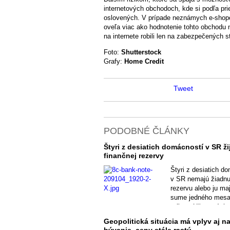
internetových obchodoch, kde si podľa pri
oslovených. V prípade neznámych e-shopo
oveľa viac ako hodnotenie tohto obchodu 
na internete robili len na zabezpečených 
Foto:
Shutterstock
Grafy:
Home Credit
Tweet
PODOBNÉ ČLÁNKY
Štyri z desiatich domácností v SR ži
finančnej rezervy
Štyri z desiatich d
v SR nemajú žiadnu
rezervu alebo ju maj
sume jedného mes
príjmu. Ušetrených
minimálne päť mes
Geopolitická situácia má vplyv aj n
platov má k dispozíc