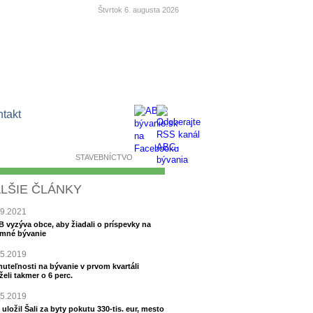
Štvrtok 6. augusta 2026
ntakt
BÝVANIE
STAVEBNÍCTVO
LŠIE ČLÁNKY
09.2021
 vyzýva obce, aby žiadali o príspevky na
mné bývanie
05.2019
uteľnosti na bývanie v prvom kvartáli
želi takmer o 6 perc.
05.2019
uložil Šali za byty pokutu 330-tis. eur, mesto