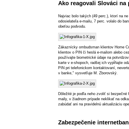
Ako reagovali Slováci na
Najviac bolo takých (49 perc.), ktorí na ne
odosielateľa e-mailu, 7 perc. volalo do ban
obeťou podvodu.
Zákaznícky ombudsman klientov Home Cred
klientov o PIN či heslá e-mailom alebo c
používajte biometrické údaje na potvrdzova
karte v e-shopoch, radšej ich vypĺňajte od
PIN pri telefonickom kontaktovaní, nevert
v banke," vysvetľuje M. Zborovský.
Dôležité je podľa neho zvoliť si bezpečné
maily, v žiadnom prípade neklikať na odk
zabúdať ani na pravidelnú aktualizáciu op
Zabezpečenie internetbank