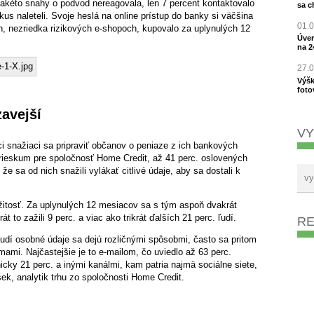
takéto snahy o podvod nereagovala, len 7 percent kontaktovalo
sa c
okus naleteli. Svoje heslá na online prístup do banky si väčšina
01.
h, nezriedka rizikových e-shopoch, kupovalo za uplynulých 12
Úver
na 2
27.
Výšk
foto
avejší
VY
i snažiaci sa pripraviť občanov o peniaze z ich bankových
prieskum pre spoločnosť Home Credit, až 41 perc. oslovených
 sa od nich snažili vylákať citlivé údaje, aby sa dostali k
ežitosť. Za uplynulých 12 mesiacov sa s tým aspoň dvakrát
át to zažili 9 perc. a viac ako trikrát ďalších 21 perc. ľudí.
R
dí osobné údaje sa dejú rozličnými spôsobmi, často sa pritom
mami. Najčastejšie je to e-mailom, čo uviedlo až 63 perc.
icky 21 perc. a inými kanálmi, kam patria najmä sociálne siete,
ek, analytik trhu zo spoločnosti Home Credit.