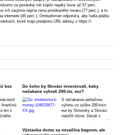
eskumu za posledný rok kúpilo nejaký tovar až 57 perc.
v ich zaujíma najmä cena ponúkaného tovaru (77 perc.), a to
na internete (45 perc.). Ombudsman odporúča, aby ľudia platbu
stránkach, ktoré majú predponu URL adresy s https://.
jú bez
Do čoho by Slováci investovali, keby
nečakane vyhrali 200-tis. eur?
omácností
S nečakanou peňažnou
 finančnú
výhrou vo výške 200-tisíc
ú len v
eur by Slovenky a Slováci
ačného
naložili rôzne. Deväť z
desiatich by sa o ňu podelilo,
ačných
no väčšinou by z nej darovali
a
Výstavba domu sa nezačína bagrom, ale
ii 27
maximálne 10 percent.