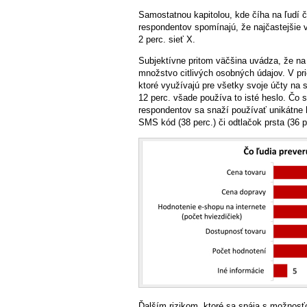
Samostatnou kapitolou, kde číha na ľudí č
respondentov spomínajú, že najčastejšie 
2 perc. sieť X.
Subjektívne pritom väčšina uvádza, že na
množstvo citlivých osobných údajov. V pri
ktoré využívajú pre všetky svoje účty na 
12 perc. všade používa to isté heslo. Čo 
respondentov sa snaží používať unikátne h
SMS kód (38 perc.) či odtlačok prsta (36 p
Ďalším rizikom, ktoré sa spája s možnosť