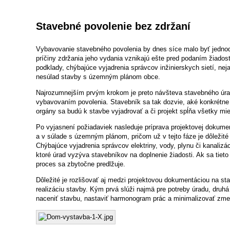
Stavebné povolenie bez zdržaní
Vybavovanie stavebného povolenia by dnes síce malo byť jednod
príčiny zdržania jeho vydania vznikajú ešte pred podaním žiado
podklady, chýbajúce vyjadrenia správcov inžinierskych sietí, nej
nesúlad stavby s územným plánom obce.
Najrozumnejším prvým krokom je preto návšteva stavebného úra
vybavovaním povolenia. Stavebník sa tak dozvie, aké konkrétne
orgány sa budú k stavbe vyjadrovať a či projekt spĺňa všetky mie
Po vyjasnení požiadaviek nasleduje príprava projektovej dokum
a v súlade s územným plánom, pričom už v tejto fáze je dôležité ri
Chýbajúce vyjadrenia správcov elektriny, vody, plynu či kanalizác
ktoré úrad vyzýva stavebníkov na doplnenie žiadosti. Ak sa tiet
proces sa zbytočne predlžuje.
Dôležité je rozlišovať aj medzi projektovou dokumentáciou na s
realizáciu stavby. Kým prvá slúži najmä pre potreby úradu, druhá
naceniť stavbu, nastaviť harmonogram prác a minimalizovať zm