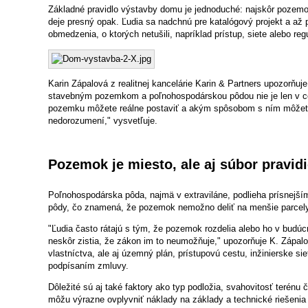
Základné pravidlo výstavby domu je jednoduché: najskôr pozemo
deje presný opak. Ľudia sa nadchnú pre katalógový projekt a až 
obmedzenia, o ktorých netušili, napríklad prístup, siete alebo r
Karin Zápalová z realitnej kancelárie Karin & Partners upozorňuj
stavebným pozemkom a poľnohospodárskou pôdou nie je len v c
pozemku môžete reálne postaviť a akým spôsobom s ním môžete 
nedorozumení," vysvetľuje.
Pozemok je miesto, ale aj súbor pravidi
Poľnohospodárska pôda, najmä v extraviláne, podlieha prísnejším
pôdy, čo znamená, že pozemok nemožno deliť na menšie parce
"Ľudia často rátajú s tým, že pozemok rozdelia alebo ho v budúc
neskôr zistia, že zákon im to neumožňuje," upozorňuje K. Zápalov
vlastníctva, ale aj územný plán, prístupovú cestu, inžinierske si
podpísaním zmluvy.
Dôležité sú aj také faktory ako typ podložia, svahovitosť terénu či
môžu výrazne ovplyvniť náklady na základy a technické riešeni