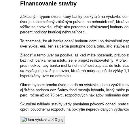
Financovanie stavby
Základným typom úveru, ktorý banky poskytujú na výstavbu domu
úver je zabezpečený záložným právom na nehnuteľnosť, ktorá v
výška sa spravidla určuje ako percento z očakávanej hodnoty do
percent hodnoty budúcej nehnuteľnosti.
To znamená, že ak banka ocení hodnotu domu po dokončení naprík
úver 96-tis. eur. Ten sa čerpá postupne podľa toho, ako stavba s
Žiadosť o tento úver sa podáva, až keď máte pozemok, právoplat
bez nich banka nemá istotu, že je projekt realizovateľný. V prax
prostriedkov, aby banka mohla nehnuteľnosť zapísať do listu vla
sa zvyčajne považuje stavba, ktorá má múry aspoň do výšky 1,
hypotekárny úver na dostavbu.
Okrem hypotekárneho úveru sa dá na výstavbu domu využiť stave
aj štátna podpora cez Štátny fond rozvoja bývania, ktorý môže 
perc. ročne až do 75 perc. rozpočtových nákladov rodinného dom
Skutočné náklady stavby vždy presiahnu pôvodný odhad, preto tr
oproti pôvodnému rozpočtu na pokrytie nepredvídaných výdavkov 