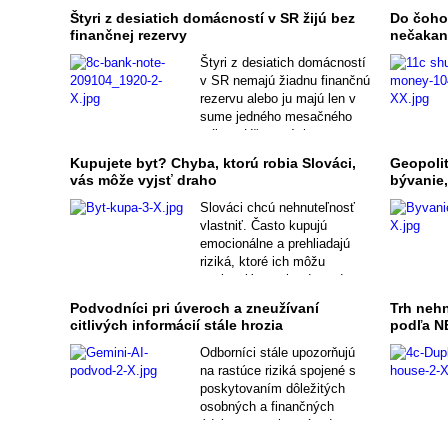
Štyri z desiatich domácností v SR žijú bez
Do čoho 
finančnej rezervy
nečakane
Štyri z desiatich domácností
v SR nemajú žiadnu finančnú
rezervu alebo ju majú len v
sume jedného mesačného
príjmu. Ušetrených
minimálne päť mesačných
Kupujete byt? Chyba, ktorú robia Slováci,
Geopolit
platov má k dispozícii 27
vás môže vyjsť draho
bývanie,
perc. rodín.
Slováci chcú nehnuteľnosť
vlastniť. Často kupujú
emocionálne a prehliadajú
riziká, ktoré ich môžu
ovplyvniť na roky dopredu.
Oproti zahraničiu len
Podvodníci pri úveroch a zneužívaní
Trh nehn
minimálne využívajú služby
citlivých informácií stále hrozia
podľa N
vlastných odborníkov.
Odborníci stále upozorňujú
na rastúce riziká spojené s
poskytovaním dôležitých
osobných a finančných
údajov, a to aj v prípade
úverov a finančných služieb.