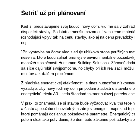
Šetriť už pri plánovaní
Keď si predstavujeme svoj budúci nový dom, vidíme sa v záhrad
dispozícii stavby. Podstatne menšiu pozornosť venujeme materi
rozhodujúci vplyv tak na cenu stavby, ako aj na cenu prevádzky n
nej.
"Pri výstavbe sa čoraz viac sleduje uhlíková stopa použitých mat
riešenia, ktoré budú spĺňať prísnejšie environmentálne požiadav
manažér spoločnosti Huntsman Building Solutions. Zároveň dodáva
sa síce dajú robiť svojpomocne, no chyby pri ich realizácii môžu 
mostov a k ďalším problémom.
Z hľadiska energetickej efektívnosti je dnes nutnosťou nízkoene
vyžaduje, aby nový rodinný dom pri podaní žiadosti o stavebné po
energetickú triedu A0 – teda štandard takmer nulovej potreby ene
V praxi to znamená, že si stavba bude vyžadovať kvalitnú tepelnú
a často aj použitie obnoviteľných zdrojov energie – napríklad tep
ktoré pomáhajú dosiahnuť požadované parametre. Energetický certi
potom slúži ako potvrdenie, že dom tieto zákonné požiadavky spln