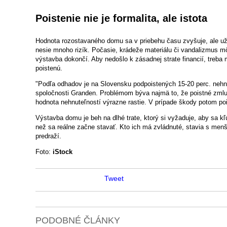
Poistenie nie je formalita, ale istota
Hodnota rozostavaného domu sa v priebehu času zvyšuje, ale už o
nesie mnoho rizík. Počasie, krádeže materiálu či vandalizmus m
výstavba dokončí. Aby nedošlo k zásadnej strate financií, treba
poistenú.
"Podľa odhadov je na Slovensku podpoistených 15-20 perc. nehnu
spoločnosti Granden. Problémom býva najmä to, že poistné zmluv
hodnota nehnuteľností výrazne rastie. V prípade škody potom po
Výstavba domu je beh na dlhé trate, ktorý si vyžaduje, aby sa kľ
než sa reálne začne stavať. Kto ich má zvládnuté, stavia s menš
predraží.
Foto:
iStock
Tweet
PODOBNÉ ČLÁNKY