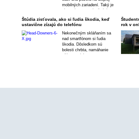
mobilných zariadení. Taký je
obraz detstva v dnešných
časoch. Štúdia Head
Štúdia zisťovala, ako si ľudia škodia, keď
Študent
Downers 2021 od spoločnosti
ustavične zízajú do telefónu
rok v on
Velux o kontakte človeka s
prírodou ukázala, že deti
Nekonečným skláňaním sa
dnes majú oveľa slabší
nad smartfónom si ľudia
kontakt s prírodou ako
škodia. Dôsledkom sú
predošlé generácie.
bolesti chrbta, namáhanie
očí a syndróm tzv.
esemeskového krku. Z
displeja nespúšťame oči ani
vtedy, keď sme vonku alebo
s príbuznými, čím trpí aj
naše duševné zdravie.