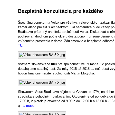
Bezplatná konzultácia pre každého
Špeciálnu ponuku má Velux pre všetkých slovenských zákazníkov
zámer alebo projekt s architektom. Od septembra bude každý pr
Bratislava prítomný architekt spoločnosti Velux. Diskutovať s n
podkrovia, vhodnom počte okien, dostatočnom prísune denného sv
vnútorného prostredia v dome. Záujemcovia o bezplatné odborné 
TU
.
Význam slovenského trhu pre spoločnosť Velux rastie. "V posle
dosahujeme stabilný rast. Za roky 2015 až 2018 sa náš obrat zvy
hovorí finančný riaditeľ spoločnosti Martin Motyčka.
Showroom Velux Bratislava nájdete na Galvaniho 17/A, na dobre
strediska s pohodlným parkovaním. Otvorený je od pondelka do št
17.00 h, v piatok je otvorené od 9.00 h do 12.00 h a 13.00 h - 15
aj
na mape
.