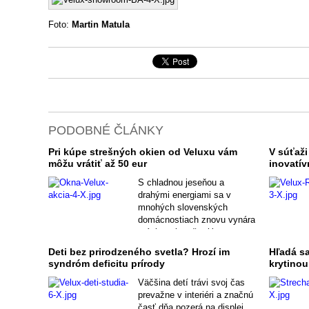
Foto:
Martin Matula
PODOBNÉ ČLÁNKY
Pri kúpe strešných okien od Veluxu vám
V súťaži
môžu vrátiť až 50 eur
inovatív
S chladnou jeseňou a
drahými energiami sa v
mnohých slovenských
domácnostiach znovu vynára
otázka: ako ušetriť na
vykurovaní? Firma Velux má
Deti bez prirodzeného svetla? Hrozí im
Hľadá sa
odpoveď: vymeňte staré
syndróm deficitu prírody
krytino
okná za nové.
Väčšina detí trávi svoj čas
prevažne v interiéri a značnú
časť dňa pozerá na displej