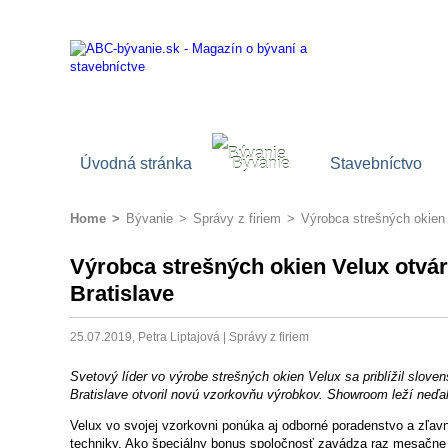
Úvodná stránka
Bývanie
Stavebníctvo
Home
>
Bývanie
>
Správy z firiem
>
Výrobca strešných okien
Výrobca strešných okien Velux otv
Bratislave
25.07.2019, Petra Liptajová |
Správy z firiem
Svetový líder vo výrobe strešných okien Velux sa priblížil slove
Bratislave otvoril novú vzorkovňu výrobkov. Showroom leží neďa
Velux vo svojej vzorkovni ponúka aj odborné poradenstvo a zľav
techniky. Ako špeciálny bonus spoločnosť zavádza raz mesačne 