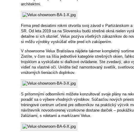
architektmi.
Firma pred desiatimi rokmi otvorila svoj závod v Partizánskom 
SR. Od leta 2019 sa na Slovensku budú strešné okná nielen vyráb
detailne si ich obzrieť. Velux pozýva všetkých zákazníkov do no
si môžu výrobky vyskúšať ešte pred ich zakúpením.
V showroome Velux Bratislava nájdete takmer kompletný sorti
Zistíte, v čom sa líšia jednotlivé kategórie strešných okien, ľahko
trojsklom a vyskúšate si diaľkové ovládanie. Ste zvedavý, ako v
vidieť na vlastné oči. Uvidíte tiež namontovaný svetlík, svetlovo
vnútorných tieniacich doplnkov.
S prítomnými odborníkmi môžete konzultovať svoje plány na rek
poradiť sa o výbere vhodných výrobkov. Súčasťou nových priestor
tréningové centrum určené pre odborníkov na praktický výcvik 
návštevník novootvorenej vzorkovne dostane darček – poukážku
žalúziami, s roletami a markízami Velux.