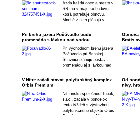
Azda každá obec a mesto v
SR má v majetku budovu,
ktorá potrebuje obnovu.
Mnohé z nich plánujú v
najbližších troch rokoch
výstavbu, resp. prístavbu či
Pri brehu jazera Počúvadlo bude
Obnova 
nadstavbu objektu, ktorý
promenáda s lávkou nad vodou
Bratisla
vlastnia.
Pri východnom brehu jazera
Počúvadlo pri Banskej
Štiavnici plánujú postaviť
promenádu aj s lávkou nad
vodnou hladinou. Jazero je
jednou z turisticky
V Nitre začali stavať polyfunkčný komplex
Od pond
najatraktívnejších miest v
Orbis Premium
nivy, hr
okolí.
Nitrianska spoločnosť Inpek,
s.r.o., začala v pondelok
tento týždeň s výstavbou
polyfunkčného objektu Orbis
Premium v centre Nitry.
Vyrastie na mieste
zbúraného Domu kultúry
Orbis.