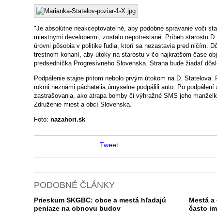
"Je absolútne neakceptovateľné, aby podobné správanie voči star
miestnymi developermi, zostalo nepotrestané. Príbeh starostu D.
úrovni pôsobia v politike ľudia, ktorí sa nezastavia pred ničím. 
trestnom konaní, aby útoky na starostu v čo najkratšom čase obja
predsedníčka Progresívneho Slovenska. Strana bude žiadať dôsle
Podpálenie stajne pritom nebolo prvým útokom na D. Statelova.
rokmi neznámi páchatelia úmyselne podpálili auto. Po podpálení 
zastrašovania, ako atrapa bomby či výhražné SMS jeho manželke.
Združenie miest a obcí Slovenska.
Foto:
nazahori.sk
Tweet
PODOBNÉ ČLÁNKY
Prieskum SKGBC: obce a mestá hľadajú
Mestá a 
peniaze na obnovu budov
často im