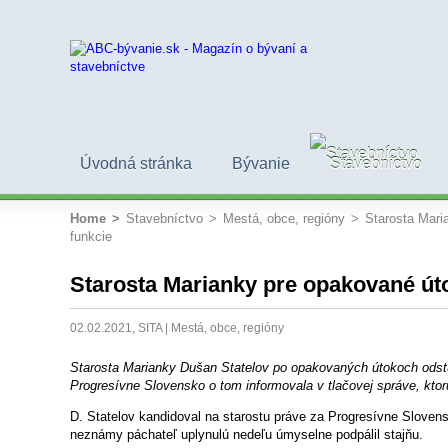
Úvodná stránka
Bývanie
Stavebníctvo
Home
>
Stavebníctvo
>
Mestá, obce, regióny
>
Starosta Mari
funkcie
Starosta Marianky pre opakované úto
02.02.2021, SITA |
Mestá, obce, regióny
Starosta Marianky Dušan Statelov po opakovaných útokoch odstú
Progresívne Slovensko o tom informovala v tlačovej správe, kto
D. Statelov kandidoval na starostu práve za Progresívne Sloven
neznámy páchateľ uplynulú nedeľu úmyselne podpálil stajňu.