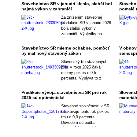
Stavebníctvo SR v januári kleslo, slabší bol
Stavební
najmä výkon v zahraničí
pomalé 
Za znížením stavebnej
produkcie SR v januári 2026
bola slabší výkon v
zahraničí. Výsledky na
Slovensku zlepšil vyšší
objem prác na výstavbe
Stavebníctvo SR mierne ochabne, pomôcť
V obnov
ciest či železníc, výstavba
by mal nový stavebný zákon
samosprá
budov zaostala za
vlaňajškom.
Slovenský trh stavebných
prác v roku 2025 čaká
mierny pokles o 0,5
percenta. Vyplýva to z
aktuálnej Polročnej štúdie
slovenského stavebníctva,
Predikcie vývoja stavebníctva SR pre rok
Slovens
ktorú spracovala analytická
2025 sú optimistické
materiál
spoločnosť CEEC Research.
Stavebné spoločnosti v SR
očakávajú tento rok pokles
trhu o 0,9 percenta.
Dôvodom sú podľa
slovenských stavbárov
najmä legislatívne zmeny,