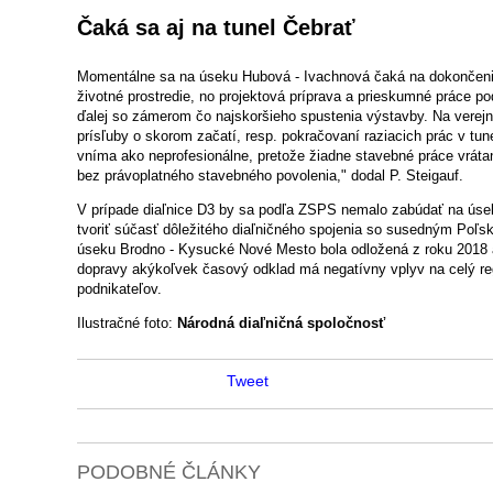
Čaká sa aj na tunel Čebrať
Momentálne sa na úseku Hubová - Ivachnová čaká na dokončeni
životné prostredie, no projektová príprava a prieskumné práce p
ďalej so zámerom čo najskoršieho spustenia výstavby. Na verejno
prísľuby o skorom začatí, resp. pokračovaní raziacich prác v tun
vníma ako neprofesionálne, pretože žiadne stavebné práce vráta
bez právoplatného stavebného povolenia," dodal P. Steigauf.
V prípade diaľnice D3 by sa podľa ZSPS nemalo zabúdať na úse
tvoriť súčasť dôležitého diaľničného spojenia so susedným Poľ
úseku Brodno - Kysucké Nové Mesto bola odložená z roku 2018 a
dopravy akýkoľvek časový odklad má negatívny vplyv na celý re
podnikateľov.
Ilustračné foto:
Národná diaľničná spoločnosť
Tweet
PODOBNÉ ČLÁNKY