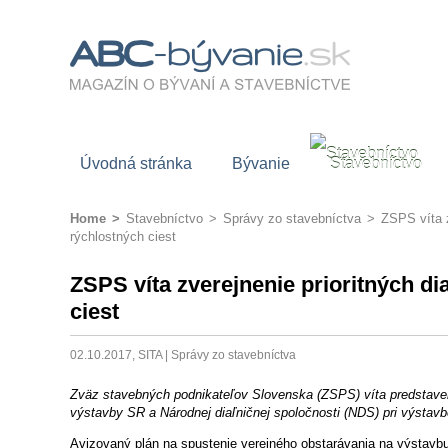
Úvodná stránka
Bývanie
Stavebníctvo
Home
>
Stavebníctvo
>
Správy zo stavebníctva
>
ZSPS víta z
rýchlostných ciest
ZSPS víta zverejnenie prioritných di
ciest
02.10.2017, SITA |
Správy zo stavebníctva
Zväz stavebných podnikateľov Slovenska (ZSPS) víta predstaveni
výstavby SR a Národnej diaľničnej spoločnosti (NDS) pri výstavbe
Avizovaný plán na spustenie verejného obstarávania na výstavbu