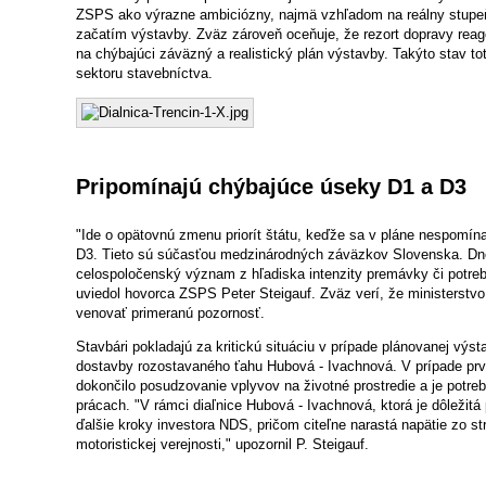
ZSPS ako výrazne ambiciózny, najmä vzhľadom na reálny stupe
začatím výstavby. Zväz zároveň oceňuje, že rezort dopravy re
na chýbajúci záväzný a realistický plán výstavby. Takýto stav t
sektoru stavebníctva.
Pripomínajú chýbajúce úseky D1 a D3
"Ide o opätovnú zmenu priorít štátu, keďže sa v pláne nespomí
D3. Tieto sú súčasťou medzinárodných záväzkov Slovenska. Dne
celospoločenský význam z hľadiska intenzity premávky či potre
uviedol hovorca ZSPS Peter Steigauf. Zväz verí, že ministerst
venovať primeranú pozornosť.
Stavbári pokladajú za kritickú situáciu v prípade plánovanej výs
dostavby rozostavaného ťahu Hubová - Ivachnová. V prípade p
dokončilo posudzovanie vplyvov na životné prostredie a je potre
prácach. "V rámci diaľnice Hubová - Ivachnová, ktorá je dôležit
ďalšie kroky investora NDS, pričom citeľne narastá napätie zo s
motoristickej verejnosti," upozornil P. Steigauf.