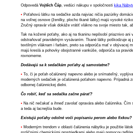
Odpovedá
Vojtěch Čáp
, vedúci nákupu v spoločnosti
kika Nábyt
•
Poťahovú látku na sedačke azda najviac ničia pazúriky domácich
na voľnej osnove (ženilky, plocho tkané látky) majú vysoké rizik
Zručný opravár však dokáže vrátiť vlákno na svoje miesto tak, ab
Tak na kožené poťahy, ako aj na tkaninu nepôsobí priaznivo ani 
odstraňovať pravidelným vysávaním. Tkané látky poškodzuje aj 
textilným vláknam i farbám, preto sa odporúča mať v obývacej mi
majú kreslá a pohovky obojstranné vankúše, odporúča sa pravidel
rovnomerne.
Dodávajú sa k sedačkám poťahy aj samostatne?
•
To, či je poťah očalúnený napevno alebo je snímateľný, vyplýva
moderných sedačiek je očalúnená poťahom napevno. Prípadná z
odbornej čalúnnickej dielni.
Čo robiť, keď sa sedačka začne párať?
•
Na nič nečakať a ihneď zavolať opravára alebo čalúnnika. Čím 
a teda aj lacnejšia bude.
Existujú poťahy odolné voči popísaniu perom alebo fixkou?
•
Moderným trendom v oblasti čalúnenia nábytku je použitie látok
rozličnými chemickými prostriedkami alebo majú pomocou teflónu