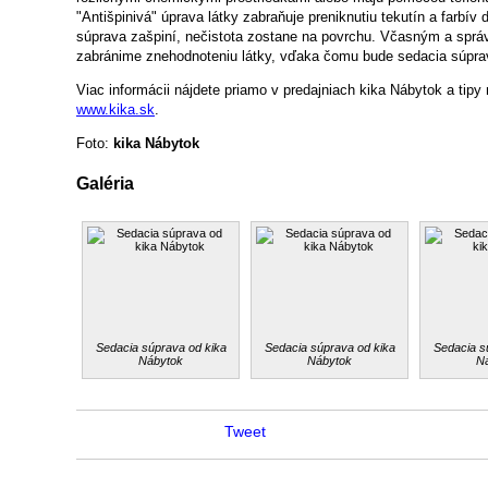
"Antišpinivá" úprava látky zabraňuje preniknutiu tekutín a farbív 
súprava zašpiní, nečistota zostane na povrchu. Včasným a sprá
zabránime znehodnoteniu látky, vďaka čomu bude sedacia súprav
Viac informácii nájdete priamo v predajniach kika Nábytok a tipy
www.kika.sk
.
Foto:
kika Nábytok
Galéria
Sedacia súprava od kika
Sedacia súprava od kika
Sedacia s
Nábytok
Nábytok
N
Tweet