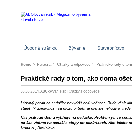
Úvodná stránka
Bývanie
Stavebníctvo
Home
>
Poradňa
>
Otázky a odpovede
>
Praktické rady o to
Praktické rady o tom, ako doma oše
06.06.2014, ABC-bývanie.sk |
Otázky a odpovede
Látkový poťah na sedačke nevydrží celú večnosť. Bude však dl
starať. V domácnosti sa môžu pritrafiť aj menšie nehody a vtedy 
Náš psík rád doma vylihuje na sedačke. Problém je, že seda
na čas vidíme na sedačke stopy po pazúrikoch. Ako takéto 
Ivana N., Bratislava