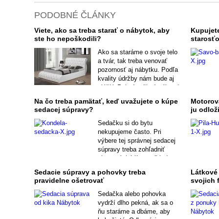
PODOBNÉ ČLÁNKY
Viete, ako sa treba starať o nábytok, aby
Kupujet
ste ho nepoškodili?
starosť
Ako sa staráme o svoje telo
a tvár, tak treba venovať
pozornosť aj nábytku. Podľa
kvality údržby nám bude aj
slúžiť. Pekný a čistý nábytok
najviac vplýva na vzhľad
Na čo treba pamätať, keď uvažujete o kúpe
Motorová
interiéru. Prinášame vám
sedacej súpravy?
ju odlož
malý návod na ošetrovanie
rozličných druhov.
Sedačku si do bytu
nekupujeme často. Pri
výbere tej správnej sedacej
súpravy treba zohľadniť
viacero kritérií, napríklad
veľkosť priestoru, spôsob
Sedacie súpravy a pohovky treba
Látkové
používania či dizajn
pravidelne ošetrovať
svojich 
ostatného nábytku.
Sedačka alebo pohovka
vydrží dlho pekná, ak sa o
ňu staráme a dbáme, aby