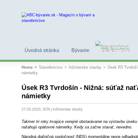
Úvodná stránka
Bývanie
Stavebníctvo
Home
>
Stavebníctvo
>
Inžinierske stavby
>
Úsek R3 Tvrdošín
námietky
Úsek R3 Tvrdošín - Nižná: súťaž na
námietky
27.05.2020, SITA |
Inžinierske stavby
Takmer tri roky trvajúce verejné obstarávanie na výstavbu úseku
naťahujú opätovné námietky. Kedy sa začne stavať, nevedno.
Národná diaľničná spoločnosť (NDS) momentálne nevie odhadnúť