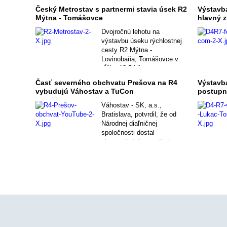
Český Metrostav s partnermi stavia úsek R2
Výstavba
Mýtna - Tomášovce
hlavný z
Dvojročnú lehotu na
výstavbu úseku rýchlostnej
cesty R2 Mýtna -
Lovinobaňa, Tomášovce v
dĺžke 13,5 kilometra
považuje česká stavebná
Časť severného obchvatu Prešova na R4
Výstavba
spoločnosť Metrostav, a.s.,
vybudujú Váhostav a TuCon
postupn
Praha, za výzvu.
Váhostav - SK, a.s.,
Bratislava, potvrdil, že od
Národnej diaľničnej
spoločnosti dostal
akceptačný list o prijatí
ponuky na výstavbu prvej
etapy severného obchvatu
Prešova na rýchlostnej ceste
R4.