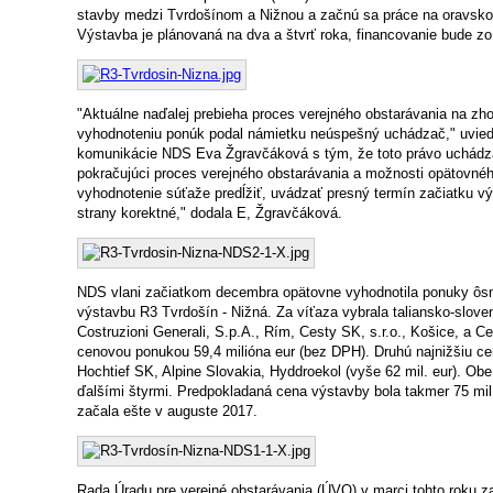
stavby medzi Tvrdošínom a Nižnou a začnú sa práce na oravsko
Výstavba je plánovaná na dva a štvrť roka, financovanie bude zo
"Aktuálne naďalej prebieha proces verejného obstarávania na zho
vyhodnoteniu ponúk podal námietku neúspešný uchádzač," uvied
komunikácie NDS Eva Žgravčáková s tým, že toto právo uchádz
pokračujúci proces verejného obstarávania a možnosti opätovné
vyhodnotenie súťaže predĺžiť, uvádzať presný termín začiatku výs
strany korektné," dodala E, Žgravčáková.
NDS vlani začiatkom decembra opätovne vyhodnotila ponuky ôs
výstavbu R3 Tvrdošín - Nižná. Za víťaza vybrala taliansko-slove
Costruzioni Generali, S.p.A., Rím, Cesty SK, s.r.o., Košice, a Cedi
cenovou ponukou 59,4 milióna eur (bez DPH). Druhú najnižšiu ce
Hochtief SK, Alpine Slovakia, Hyddroekol (vyše 62 mil. eur). Ob
ďalšími štyrmi. Predpokladaná cena výstavby bola takmer 75 mil.
začala ešte v auguste 2017.
Rada Úradu pre verejné obstarávania (ÚVO) v marci tohto roku za