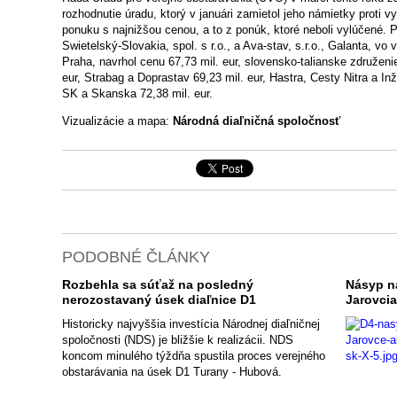
rozhodnutie úradu, ktorý v januári zamietol jeho námietky proti 
ponuku s najnižšou cenou, a to z ponúk, ktoré neboli vylúčené. P
Swietelský-Slovakia, spol. s r.o., a Ava-stav, s.r.o., Galanta, vo 
Praha, navrhol cenu 67,73 mil. eur, slovensko-talianske združen
eur, Strabag a Doprastav 69,23 mil. eur, Hastra, Cesty Nitra a In
SK a Skanska 72,38 mil. eur.
Vizualizácie a mapa:
Národná diaľničná spoločnosť
PODOBNÉ ČLÁNKY
Rozbehla sa súťaž na posledný
Násyp na
nerozostavaný úsek diaľnice D1
Jarovci
Historicky najvyššia investícia Národnej diaľničnej
spoločnosti (NDS) je bližšie k realizácii. NDS
koncom minulého týždňa spustila proces verejného
obstarávania na úsek D1 Turany - Hubová.